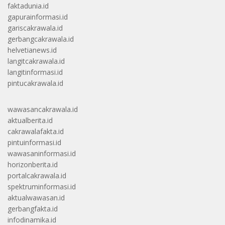
faktadunia.id
gapurainformasi.id
gariscakrawala.id
gerbangcakrawala.id
helvetianews.id
langitcakrawala.id
langitinformasi.id
pintucakrawala.id
wawasancakrawala.id
aktualberita.id
cakrawalafakta.id
pintuinformasi.id
wawasaninformasi.id
horizonberita.id
portalcakrawala.id
spektruminformasi.id
aktualwawasan.id
gerbangfakta.id
infodinamika.id