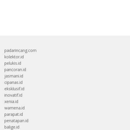
bandar besar starlight princess1000 bagi bonus
padarincang.com
kolektor.id
pelukis.id
pancoran.id
jasmani.id
cipanas.id
eksklusif.id
inovatif.id
xenia.id
wamena.id
parapat.id
penatapan.id
balige.id