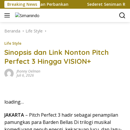
Langsung
Mutakhir Layanan Perbankan
Breaking News
Sederet Seniman Ramaikan
ke
konten
Beranda
Life Style
Life Style
Sinopsis dan Link Nonton Pitch
Perfect 3 Hingga VISION+
Jhonny Oelman
Juli 6, 2026
loading…
JAKARTA
– Pitch Perfect 3 hadir sebagai penampilan
pamungkas para Barden Bellas Di trilogi musikal
komedi yang penuh energi, kekacauan lucu, dan lagu-