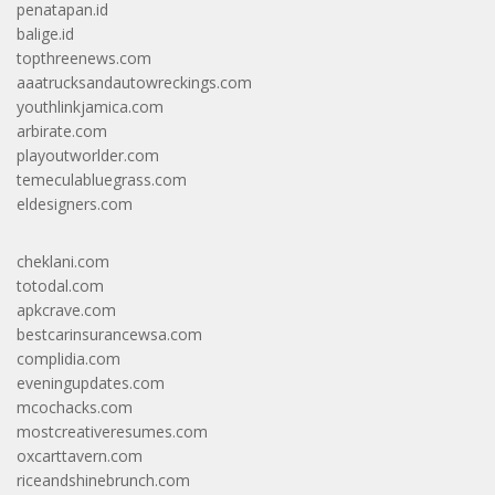
penatapan.id
balige.id
topthreenews.com
aaatrucksandautowreckings.com
youthlinkjamica.com
arbirate.com
playoutworlder.com
temeculabluegrass.com
eldesigners.com
cheklani.com
totodal.com
apkcrave.com
bestcarinsurancewsa.com
complidia.com
eveningupdates.com
mcochacks.com
mostcreativeresumes.com
oxcarttavern.com
riceandshinebrunch.com