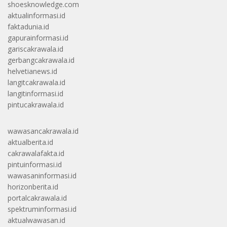
shoesknowledge.com
aktualinformasi.id
faktadunia.id
gapurainformasi.id
gariscakrawala.id
gerbangcakrawala.id
helvetianews.id
langitcakrawala.id
langitinformasi.id
pintucakrawala.id
wawasancakrawala.id
aktualberita.id
cakrawalafakta.id
pintuinformasi.id
wawasaninformasi.id
horizonberita.id
portalcakrawala.id
spektruminformasi.id
aktualwawasan.id