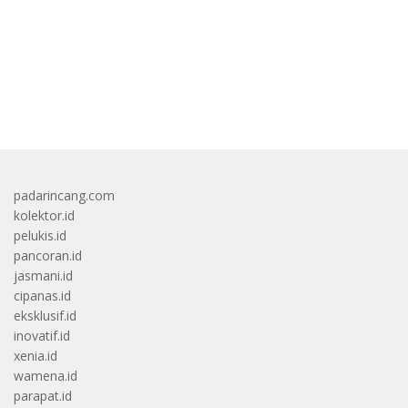
bandar besar starlight princess1000 bagi bonus
padarincang.com
kolektor.id
pelukis.id
pancoran.id
jasmani.id
cipanas.id
eksklusif.id
inovatif.id
xenia.id
wamena.id
parapat.id