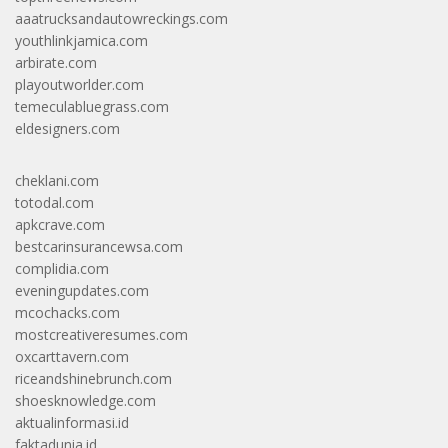
aaatrucksandautowreckings.com
youthlinkjamica.com
arbirate.com
playoutworlder.com
temeculabluegrass.com
eldesigners.com
cheklani.com
totodal.com
apkcrave.com
bestcarinsurancewsa.com
complidia.com
eveningupdates.com
mcochacks.com
mostcreativeresumes.com
oxcarttavern.com
riceandshinebrunch.com
shoesknowledge.com
aktualinformasi.id
faktadunia.id