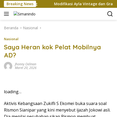
Langsung
p dan Xi Jinping
Breaking News
Modifikasi Ayla Vintage dan Gran Ma
ke
konten
Beranda
Nasional
Nasional
Saya Heran kok Pelat Mobilnya
AD?
Jhonny Oelman
Maret 20, 2026
loading…
Aktivis Kebangsaan Zukifli S Ekomei buka suara soal
Rismon Sianipar yang kini menyebut ijazah Jokowi asli.
Dia menilai perubahan sikap Rismon membuat