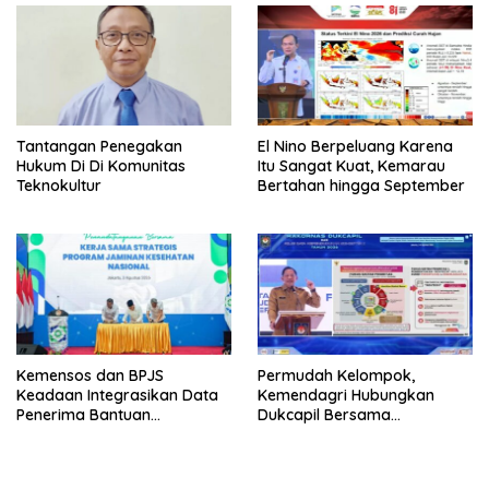
Tantangan Penegakan
El Nino Berpeluang Karena
Hukum Di Di Komunitas
Itu Sangat Kuat, Kemarau
Teknokultur
Bertahan hingga September
Kemensos dan BPJS
Permudah Kelompok,
Keadaan Integrasikan Data
Kemendagri Hubungkan
Penerima Bantuan
Dukcapil Bersama
Pemerintah PBI JK
Puskesmas Bagi Akta
Kelahiran