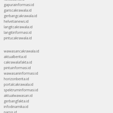
gapurainformasi.id
gariscakrawala.id
gerbangcakrawala.id
helvetianews.id
langitcakrawala.id
langitinformasi.id
pintucakrawala.id
wawasancakrawala.id
aktualberita.id
cakrawalafakta.id
pintuinformasi.id
wawasaninformasi.id
horizonberita.id
portalcakrawala.id
spektruminformasi.id
aktualwawasan.id
gerbangfakta.id
infodinamika.id
narsis.id