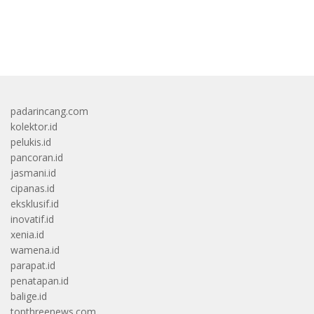
bandar besar starlight princess1000 bagi bonus
padarincang.com
kolektor.id
pelukis.id
pancoran.id
jasmani.id
cipanas.id
eksklusif.id
inovatif.id
xenia.id
wamena.id
parapat.id
penatapan.id
balige.id
topthreenews.com