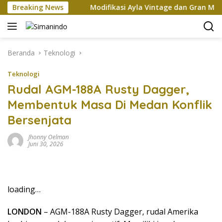
Langsung
 Xi Jinping
Breaking News
Modifikasi Ayla Vintage dan Gran Max Ret
ke
konten
Beranda
Teknologi
Teknologi
Rudal AGM-188A Rusty Dagger,
Membentuk Masa Di Medan Konflik
Bersenjata
Jhonny Oelman
Juni 30, 2026
loading…
LONDON
– AGM-188A Rusty Dagger, rudal Amerika