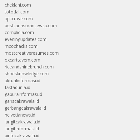
cheklani.com
totodal.com
apkcrave.com
bestcarinsurancewsa.com
complidia.com
eveningupdates.com
mcochacks.com
mostcreativeresumes.com
oxcarttavern.com
riceandshinebrunch.com
shoesknowledge.com
aktualinformasi.id
faktadunia.id
gapurainformasi.id
gariscakrawala.id
gerbangcakrawala.id
helvetianews.id
langitcakrawala.id
langitinformasi.id
pintucakrawala.id