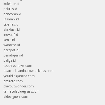
kolektor.id
pelukis.id
pancoran.id
jasmani.id
cipanas.id
eksklusif.id
inovatif.id
xenia.id
wamena.id
parapat.id
penatapan.id
balige.id
topthreenews.com
aaatrucksandautowreckings.com
youthlinkjamica.com
arbirate.com
playoutworlder.com
temeculabluegrass.com
eldesigners.com