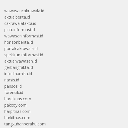
wawasancakrawala.id
aktualberita.id
cakrawalafakta.id
pintuinformasi.id
wawasaninformasi.id
horizonberita.id
portalcakrawala.id
spektruminformasi.id
aktualwawasan.id
gerbangfakta.id
infodinamika.id
narsis.id
pansos.id
forensik.id
hardiknas.com
pakcoy.com
harpitnas.com
harkitnas.com
tangkubanperahu.com