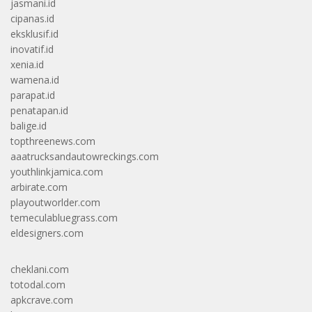
jasmani.id
cipanas.id
eksklusif.id
inovatif.id
xenia.id
wamena.id
parapat.id
penatapan.id
balige.id
topthreenews.com
aaatrucksandautowreckings.com
youthlinkjamica.com
arbirate.com
playoutworlder.com
temeculabluegrass.com
eldesigners.com
cheklani.com
totodal.com
apkcrave.com