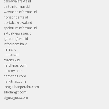
cakrawalafakta.id
pintuinformasi.id
wawasaninformasi.id
horizonberita.id
portalcakrawala.id
spektruminformasi.id
aktualwawasan.id
gerbangfakta.id
infodinamika.id
narsis.id
pansos.id
forensik.id
hardiknas.com
pakcoy.com
harpitnas.com
harkitnas.com
tangkubanperahu.com
sibolangit.com
siguragura.com