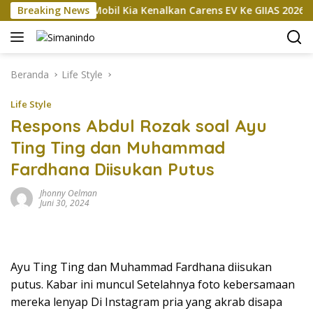
Langsung
asokan
Breaking News
Mobil Kia Kenalkan Carens EV Ke GIIAS 2026, Baka
ke
konten
Beranda
Life Style
Life Style
Respons Abdul Rozak soal Ayu
Ting Ting dan Muhammad
Fardhana Diisukan Putus
Jhonny Oelman
Juni 30, 2024
Ayu Ting Ting dan Muhammad Fardhana diisukan
putus. Kabar ini muncul Setelahnya foto kebersamaan
mereka lenyap Di Instagram pria yang akrab disapa