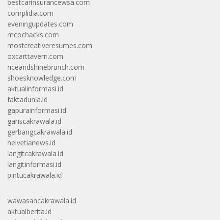
bestcarinsurancewsa.com
complidia.com
eveningupdates.com
mcochacks.com
mostcreativeresumes.com
oxcarttavern.com
riceandshinebrunch.com
shoesknowledge.com
aktualinformasi.id
faktadunia.id
gapurainformasi.id
gariscakrawala.id
gerbangcakrawala.id
helvetianews.id
langitcakrawala.id
langitinformasi.id
pintucakrawala.id
wawasancakrawala.id
aktualberita.id