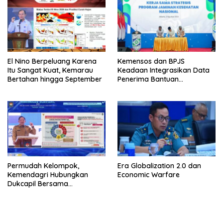
El Nino Berpeluang Karena
Kemensos dan BPJS
Itu Sangat Kuat, Kemarau
Keadaan Integrasikan Data
Bertahan hingga September
Penerima Bantuan
Pemerintah PBI JK
Permudah Kelompok,
Era Globalization 2.0 dan
Kemendagri Hubungkan
Economic Warfare
Dukcapil Bersama
Puskesmas Bagi Akta
Kelahiran