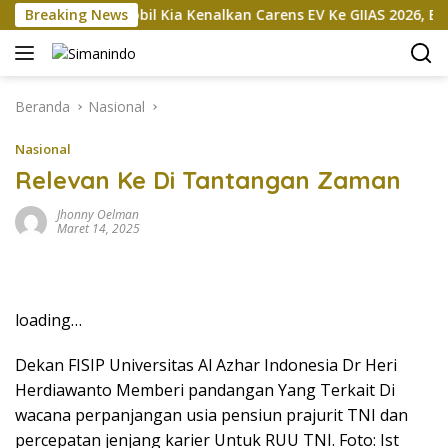
Langsung
an
Breaking News
Mobil Kia Kenalkan Carens EV Ke GIIAS 2026, Bakal Di
ke
konten
Beranda
Nasional
Nasional
Relevan Ke Di Tantangan Zaman
Jhonny Oelman
Maret 14, 2025
loading…
Dekan FISIP Universitas Al Azhar Indonesia Dr Heri
Herdiawanto Memberi pandangan Yang Terkait Di
wacana perpanjangan usia pensiun prajurit TNI dan
percepatan jenjang karier Untuk RUU TNI. Foto: Ist