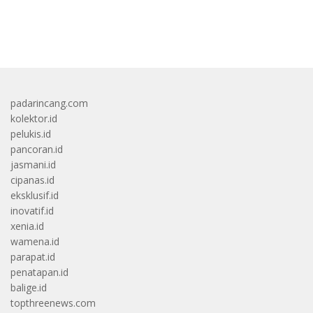
bandar besar starlight princess1000 bagi bonus
padarincang.com
kolektor.id
pelukis.id
pancoran.id
jasmani.id
cipanas.id
eksklusif.id
inovatif.id
xenia.id
wamena.id
parapat.id
penatapan.id
balige.id
topthreenews.com