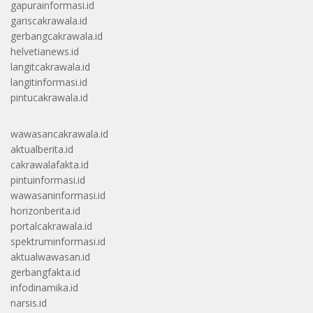
gapurainformasi.id
gariscakrawala.id
gerbangcakrawala.id
helvetianews.id
langitcakrawala.id
langitinformasi.id
pintucakrawala.id
wawasancakrawala.id
aktualberita.id
cakrawalafakta.id
pintuinformasi.id
wawasaninformasi.id
horizonberita.id
portalcakrawala.id
spektruminformasi.id
aktualwawasan.id
gerbangfakta.id
infodinamika.id
narsis.id