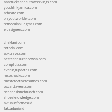
aaatrucksandautowreckings.com
youthlinkjamica.com
arbirate.com
playoutworlder.com
temeculabluegrass.com
eldesigners.com
cheklani.com
totodal.com
apkcrave.com
bestcarinsurancewsa.com
complidia.com
eveningupdates.com
mcochacks.com
mostcreativeresumes.com
oxcarttavern.com
riceandshinebrunch.com
shoesknowledge.com
aktualinformasi.id
faktadunia.id