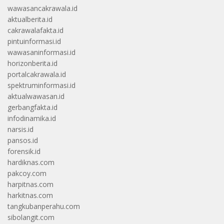
wawasancakrawala.id
aktualberita.id
cakrawalafakta.id
pintuinformasi.id
wawasaninformasi.id
horizonberita.id
portalcakrawala.id
spektruminformasi.id
aktualwawasan.id
gerbangfakta.id
infodinamika.id
narsis.id
pansos.id
forensik.id
hardiknas.com
pakcoy.com
harpitnas.com
harkitnas.com
tangkubanperahu.com
sibolangit.com