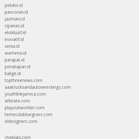
pelukis.id
pancoran.id
jasmani.id
cipanas.id
eksklusif.id
inovatif.id
xenia.id
wamena.id
parapat.id
penatapan.id
balige.id
topthreenews.com
aaatrucksandautowreckings.com
youthlinkjamica.com
arbirate.com
playoutworlder.com
temeculabluegrass.com
eldesigners.com
cheklani.com