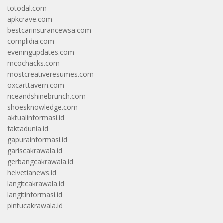
totodal.com
apkcrave.com
bestcarinsurancewsa.com
complidia.com
eveningupdates.com
mcochacks.com
mostcreativeresumes.com
oxcarttavern.com
riceandshinebrunch.com
shoesknowledge.com
aktualinformasi.id
faktadunia.id
gapurainformasi.id
gariscakrawala.id
gerbangcakrawala.id
helvetianews.id
langitcakrawala.id
langitinformasi.id
pintucakrawala.id