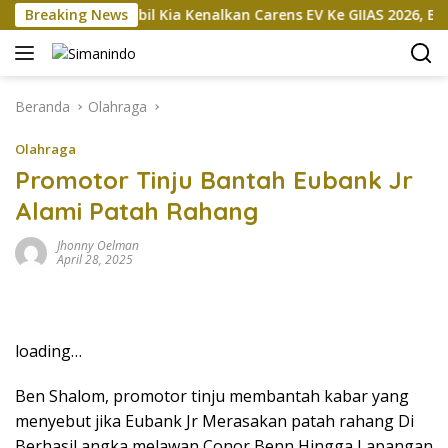
Langsung
an
Breaking News
Mobil Kia Kenalkan Carens EV Ke GIIAS 2026, Bakal Di
ke
konten
Beranda
Olahraga
Olahraga
Promotor Tinju Bantah Eubank Jr
Alami Patah Rahang
Jhonny Oelman
April 28, 2025
loading…
Ben Shalom, promotor tinju membantah kabar yang
menyebut jika Eubank Jr Merasakan patah rahang Di
Berhasil angka melawan Conor Benn Hingga Lapangan