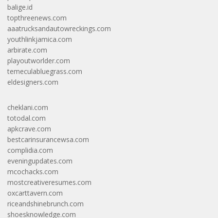
balige.id
topthreenews.com
aaatrucksandautowreckings.com
youthlinkjamica.com
arbirate.com
playoutworlder.com
temeculabluegrass.com
eldesigners.com
cheklani.com
totodal.com
apkcrave.com
bestcarinsurancewsa.com
complidia.com
eveningupdates.com
mcochacks.com
mostcreativeresumes.com
oxcarttavern.com
riceandshinebrunch.com
shoesknowledge.com