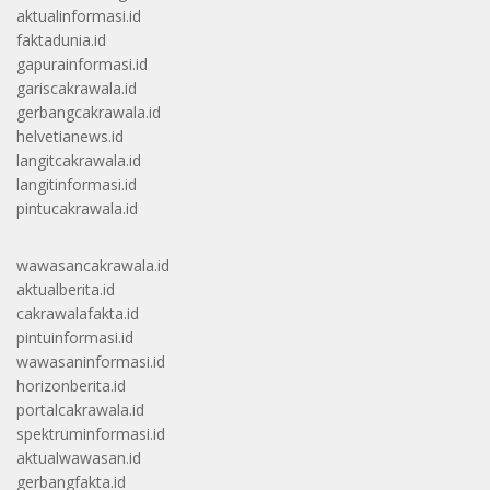
aktualinformasi.id
faktadunia.id
gapurainformasi.id
gariscakrawala.id
gerbangcakrawala.id
helvetianews.id
langitcakrawala.id
langitinformasi.id
pintucakrawala.id
wawasancakrawala.id
aktualberita.id
cakrawalafakta.id
pintuinformasi.id
wawasaninformasi.id
horizonberita.id
portalcakrawala.id
spektruminformasi.id
aktualwawasan.id
gerbangfakta.id