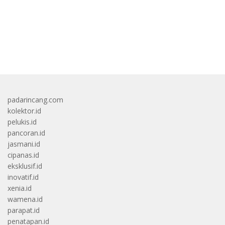
bandar besar starlight princess1000 bagi bonus
padarincang.com
kolektor.id
pelukis.id
pancoran.id
jasmani.id
cipanas.id
eksklusif.id
inovatif.id
xenia.id
wamena.id
parapat.id
penatapan.id