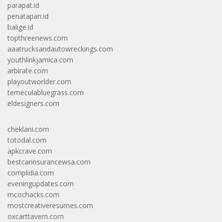
parapat.id
penatapan.id
balige.id
topthreenews.com
aaatrucksandautowreckings.com
youthlinkjamica.com
arbirate.com
playoutworlder.com
temeculabluegrass.com
eldesigners.com
cheklani.com
totodal.com
apkcrave.com
bestcarinsurancewsa.com
complidia.com
eveningupdates.com
mcochacks.com
mostcreativeresumes.com
oxcarttavern.com