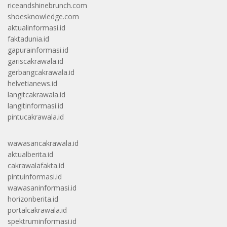
riceandshinebrunch.com
shoesknowledge.com
aktualinformasi.id
faktadunia.id
gapurainformasi.id
gariscakrawala.id
gerbangcakrawala.id
helvetianews.id
langitcakrawala.id
langitinformasi.id
pintucakrawala.id
wawasancakrawala.id
aktualberita.id
cakrawalafakta.id
pintuinformasi.id
wawasaninformasi.id
horizonberita.id
portalcakrawala.id
spektruminformasi.id