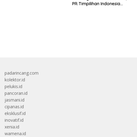
PR Timpilihan Indonesia
Jelang Hadapi Vietnam
bandar besar starlight princess1000 bagi bonus
padarincang.com
kolektor.id
pelukis.id
pancoran.id
jasmani.id
cipanas.id
eksklusif.id
inovatif.id
xenia.id
wamena.id