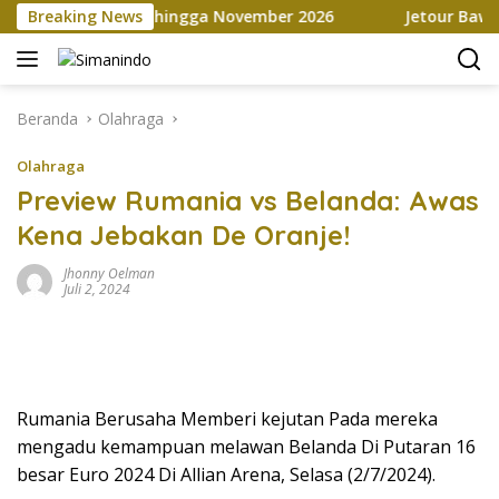
Langsung
ia Marketplace hingga November 2026
Breaking News
Jetour Bawa Empa
ke
konten
Beranda
Olahraga
Olahraga
Preview Rumania vs Belanda: Awas
Kena Jebakan De Oranje!
Jhonny Oelman
Juli 2, 2024
Rumania Berusaha Memberi kejutan Pada mereka
mengadu kemampuan melawan Belanda Di Putaran 16
besar Euro 2024 Di Allian Arena, Selasa (2/7/2024).