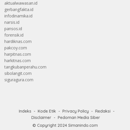
aktualwawasan.id
gerbangfakta.id
infodinamika.id
narsis.id
pansos.id
forensik.id
hardiknas.com
pakcoy.com
harpitnas.com
harkitnas.com
tangkubanperahu.com
sibolangit.com
siguragura.com
Indeks
Kode Etik
Privacy Policy
Redaksi
Disclaimer
Pedoman Media Siber
© Copyright 2024
Simanindo.com