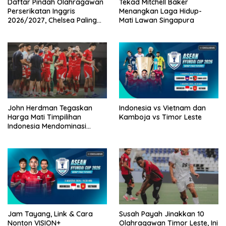
Daftar Pindah Olahragawan
Tekad Mitchell Baker
Perserikatan Inggris
Menangkan Laga Hidup-
2026/2027, Chelsea Paling
Mati Lawan Singapura
Boros!
John Herdman Tegaskan
Indonesia vs Vietnam dan
Harga Mati Timpilihan
Kamboja vs Timor Leste
Indonesia Mendominasi
Lawan Singapura
Jam Tayang, Link & Cara
Susah Payah Jinakkan 10
Nonton VISION+
Olahragawan Timor Leste, Ini