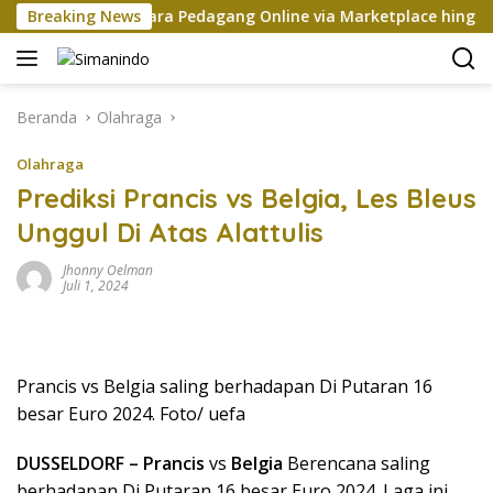
Langsung
Retribusi Negara Pedagang Online via Marketplace hingga Nov
Breaking News
ke
konten
Beranda
Olahraga
Olahraga
Prediksi Prancis vs Belgia, Les Bleus
Unggul Di Atas Alattulis
Jhonny Oelman
Juli 1, 2024
Prancis vs Belgia saling berhadapan Di Putaran 16
besar Euro 2024. Foto/ uefa
DUSSELDORF – Prancis
vs
Belgia
Berencana saling
berhadapan Di Putaran 16 besar Euro 2024. Laga ini