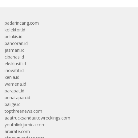
padarincang.com
kolektor.id
pelukis.id
pancoran.id
jasmani.id
cipanas.id
eksklusif.id
inovatif.id
xenia.id
wamena.id
parapat.id
penatapan.id
balige.id
topthreenews.com
aaatrucksandautowreckings.com
youthlinkjamica.com
arbirate.com