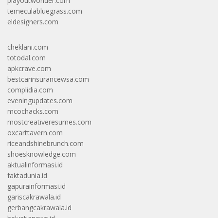
playoutworlder.com
temeculabluegrass.com
eldesigners.com
cheklani.com
totodal.com
apkcrave.com
bestcarinsurancewsa.com
complidia.com
eveningupdates.com
mcochacks.com
mostcreativeresumes.com
oxcarttavern.com
riceandshinebrunch.com
shoesknowledge.com
aktualinformasi.id
faktadunia.id
gapurainformasi.id
gariscakrawala.id
gerbangcakrawala.id