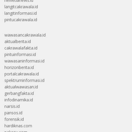
helvetianews.id
langitcakrawala.id
langitinformasi.id
pintucakrawala.id
wawasancakrawala.id
aktualberita.id
cakrawalafakta.id
pintuinformasi.id
wawasaninformasi.id
horizonberita.id
portalcakrawala.id
spektruminformasi.id
aktualwawasan.id
gerbangfakta.id
infodinamika.id
narsis.id
pansos.id
forensik.id
hardiknas.com