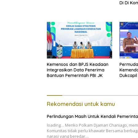
Di Di Ko
Kemensos dan BPJS Keadaan
Permuda
Integrasikan Data Penerima
Kemenda
Bantuan Pemerintah PBI JK
Dukcapi
Bagi Akt
Rekomendasi untuk kamu
Perlindungan Masih Untuk Kendali Pemerint
loading… Menko Polkam Djamari Chaniago, mem
Komunitas tidak perlu khawatir Bersama berbag
narasi yang beredar…