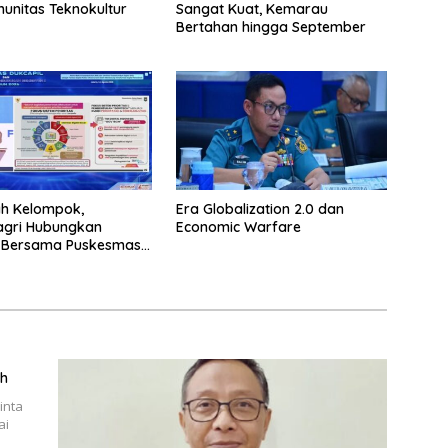
munitas Teknokultur
Sangat Kuat, Kemarau
Bertahan hingga September
h Kelompok,
Era Globalization 2.0 dan
gri Hubungkan
Economic Warfare
l Bersama Puskesmas
a Kelahiran
ah
inta
ai