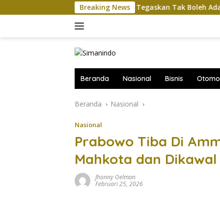
Langsung
Komut Pertamina Tegaskan Tak Boleh Ada Gangguan 
Breaking News
ke
konten
Beranda
Nasional
Bisnis
Otomot
Beranda
Nasional
Nasional
Prabowo Tiba Di Amm
Mahkota dan Dikawal 
Jhonny Oelman
Februari 25, 2026