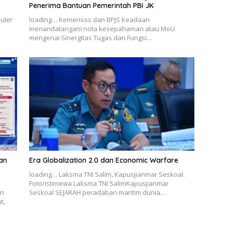
Penerima Bantuan Pemerintah PBI JK
uler
loading… Kemensos dan BPJS Keadaan
menandatangani nota kesepahaman atau MoU
mengenai Sinergitas Tugas dan Fungsi…
an
Era Globalization 2.0 dan Economic Warfare
loading… Laksma TNI Salim, Kapusjianmar Seskoal.
Foto/istimewa Laksma TNI SalimKapusjianmar
en
Seskoal SEJARAH peradaban maritim dunia…
t,