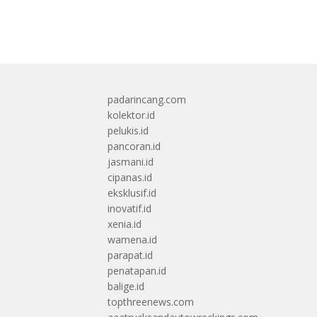
padarincang.com
kolektor.id
pelukis.id
pancoran.id
jasmani.id
cipanas.id
eksklusif.id
inovatif.id
xenia.id
wamena.id
parapat.id
penatapan.id
balige.id
topthreenews.com