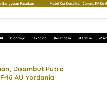
Pasokan
Mobil Kia Kenalkan Carens EV Ke GIIAS 2026, Ba
if
Olahraga
Teknologi
Kesehatan
Life Style
Wisa
band
an, Disambut Putra
F-16 AU Yordania