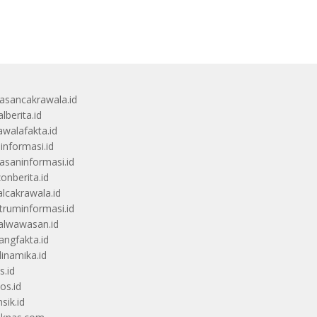
sancakrawala.id
lberita.id
awalafakta.id
uinformasi.id
saninformasi.id
zonberita.id
alcakrawala.id
truminformasi.id
alwawasan.id
angfakta.id
dinamika.id
s.id
os.id
sik.id