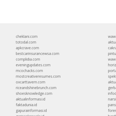
cheklani.com
wawa
totodal.com
aktua
apkcrave.com
cakr
bestcarinsurancewsa.com
pint
complidia.com
wawa
eveningupdates.com
hori
mcochacks.com
port
mostcreativeresumes.com
spek
oxcarttavern.com
aktu
riceandshinebrunch.com
gerb
shoesknowledge.com
info
aktualinformasi.id
narsi
faktadunia.id
pans
gapurainformasi.id
foren