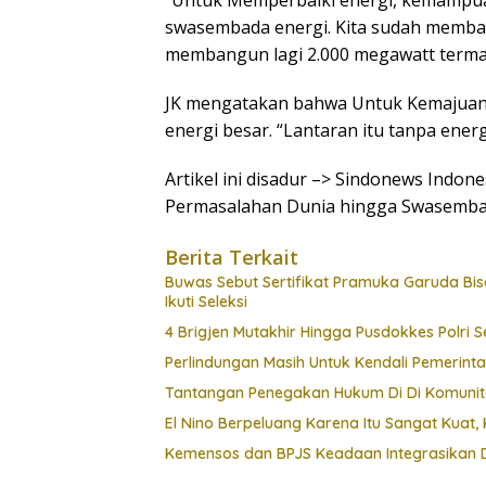
“Untuk Memperbaiki energi, kemampuan 
swasembada energi. Kita sudah memban
membangun lagi 2.000 megawatt termas
JK mengatakan bahwa Untuk Kemajua
energi besar. “Lantaran itu tanpa energ
Artikel ini disadur –> Sindonews Indon
Permasalahan Dunia hingga Swasemba
Berita Terkait
Buwas Sebut Sertifikat Pramuka Garuda Bisa 
Ikuti Seleksi
4 Brigjen Mutakhir Hingga Pusdokkes Polri S
Perlindungan Masih Untuk Kendali Pemerint
Tantangan Penegakan Hukum Di Di Komunit
El Nino Berpeluang Karena Itu Sangat Kua
Kemensos dan BPJS Keadaan Integrasikan D