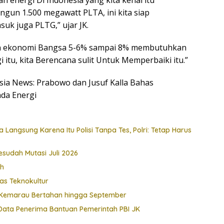
energi Di Indonesia yang kita kenal itu
gun 1.500 megawatt PLTA, ini kita siap
uk juga PLTG,” ujar JK.
n ekonomi Bangsa 5-6% sampai 8% membutuhkan
i itu, kita Berencana sulit Untuk Memperbaiki itu.”
esia News: Prabowo dan Jusuf Kalla Bahas
da Energi
Langsung Karena Itu Polisi Tanpa Tes, Polri: Tetap Harus
esudah Mutasi Juli 2026
ah
as Teknokultur
t, Kemarau Bertahan hingga September
ata Penerima Bantuan Pemerintah PBI JK