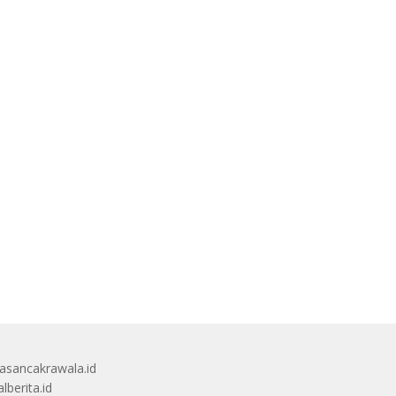
sancakrawala.id
lberita.id