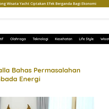
iptakan Efek Berganda Bagi Ekonomi
Penampilan dan E
if
Olahraga
Teknologi
Kesehatan
Life Style
Wisa
band
alla Bahas Permasalahan
bada Energi