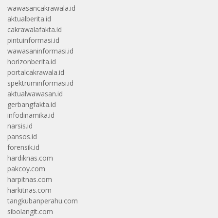
wawasancakrawala.id
aktualberita.id
cakrawalafakta.id
pintuinformasi.id
wawasaninformasi.id
horizonberita.id
portalcakrawala.id
spektruminformasi.id
aktualwawasan.id
gerbangfakta.id
infodinamika.id
narsis.id
pansos.id
forensik.id
hardiknas.com
pakcoy.com
harpitnas.com
harkitnas.com
tangkubanperahu.com
sibolangit.com