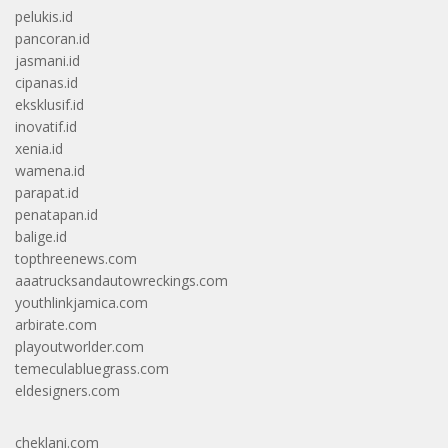
pelukis.id
pancoran.id
jasmani.id
cipanas.id
eksklusif.id
inovatif.id
xenia.id
wamena.id
parapat.id
penatapan.id
balige.id
topthreenews.com
aaatrucksandautowreckings.com
youthlinkjamica.com
arbirate.com
playoutworlder.com
temeculabluegrass.com
eldesigners.com
cheklani.com