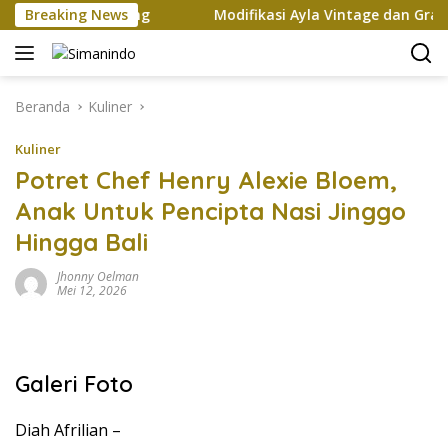
Langsung
p dan Xi Jinping
Breaking News
Modifikasi Ayla Vintage dan Gran Max
ke
konten
Beranda
Kuliner
Kuliner
Potret Chef Henry Alexie Bloem,
Anak Untuk Pencipta Nasi Jinggo
Hingga Bali
Jhonny Oelman
Mei 12, 2026
Galeri Foto
Diah Afrilian –