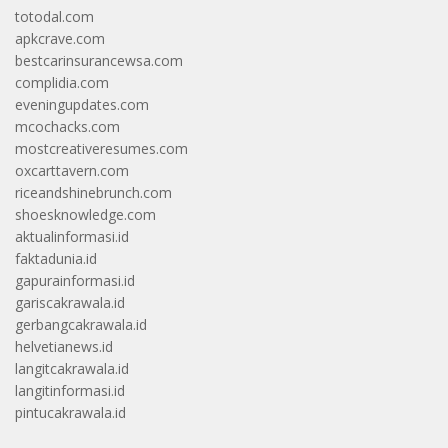
totodal.com
apkcrave.com
bestcarinsurancewsa.com
complidia.com
eveningupdates.com
mcochacks.com
mostcreativeresumes.com
oxcarttavern.com
riceandshinebrunch.com
shoesknowledge.com
aktualinformasi.id
faktadunia.id
gapurainformasi.id
gariscakrawala.id
gerbangcakrawala.id
helvetianews.id
langitcakrawala.id
langitinformasi.id
pintucakrawala.id