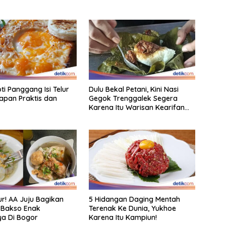
ti Panggang Isi Telur
Dulu Bekal Petani, Kini Nasi
apan Praktis dan
Gegok Trenggalek Segera
Karena Itu Warisan Kearifan
Lokal Dunia
r! AA Juju Bagikan
5 Hidangan Daging Mentah
 Bakso Enak
Terenak Ke Dunia, Yukhoe
ya Di Bogor
Karena Itu Kampiun!