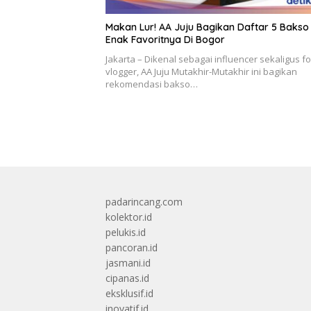
Makan Lur! AA Juju Bagikan Daftar 5 Bakso
Enak Favoritnya Di Bogor
Jakarta – Dikenal sebagai influencer sekaligus f
vlogger, AA Juju Mutakhir-Mutakhir ini bagikan
rekomendasi bakso…
padarincang.com
kolektor.id
pelukis.id
pancoran.id
jasmani.id
cipanas.id
eksklusif.id
inovatif.id