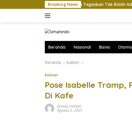
Langsung
ah
Komut Pertamina Tegaskan Tak Boleh Ada Ganggua
Breaking News
ke
konten
Beranda
Nasional
Bisnis
Otomot
Beranda
Kuliner
Kuliner
Pose Isabelle Tramp, 
Di Kafe
Jhonny Oelman
Agustus 2, 2025