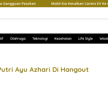
n Pasokan
Mobil Kia Kenalkan Carens EV Ke GIIAS 2026, 
if
Olahraga
Teknologi
Kesehatan
Life Style
Wisa
band
Putri Ayu Azhari Di Hangout