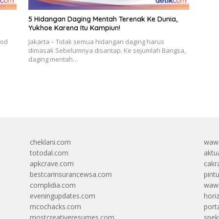
5 Hidangan Daging Mentah Terenak Ke Dunia,
Yukhoe Karena Itu Kampiun!
ood
Jakarta – Tidak semua hidangan daging harus
dimasak Sebelumnya disantap. Ke sejumlah Bangsa,
daging mentah…
cheklani.com
wawa
totodal.com
aktua
apkcrave.com
cakr
bestcarinsurancewsa.com
pint
complidia.com
wawa
eveningupdates.com
hori
mcochacks.com
port
mostcreativeresumes.com
spek