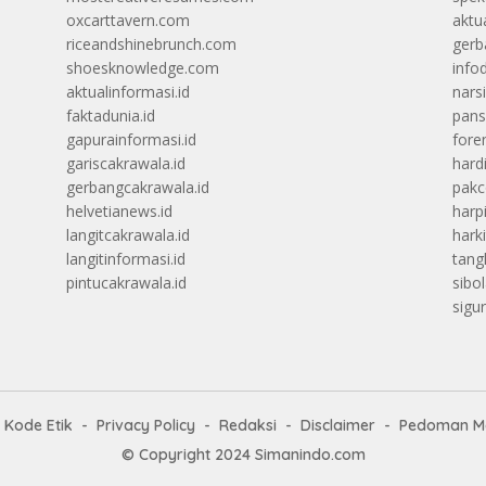
oxcarttavern.com
aktu
riceandshinebrunch.com
gerb
shoesknowledge.com
info
aktualinformasi.id
narsi
faktadunia.id
pans
gapurainformasi.id
foren
gariscakrawala.id
hard
gerbangcakrawala.id
pak
helvetianews.id
harp
langitcakrawala.id
hark
langitinformasi.id
tang
pintucakrawala.id
sibo
sigu
Kode Etik
Privacy Policy
Redaksi
Disclaimer
Pedoman Me
© Copyright 2024
Simanindo.com