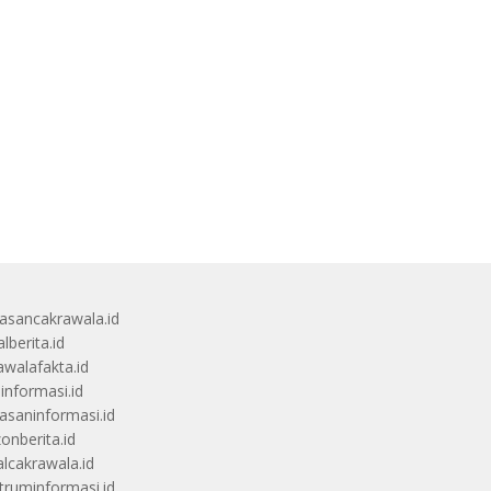
sancakrawala.id
lberita.id
awalafakta.id
uinformasi.id
saninformasi.id
zonberita.id
alcakrawala.id
truminformasi.id