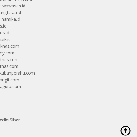
alwawasan.id
angfakta.id
dinamika.id
s.id
os.id
sik.id
iknas.com
coy.com
itnas.com
itnas.com
kubanperahu.com
langit.com
ragura.com
dia Siber