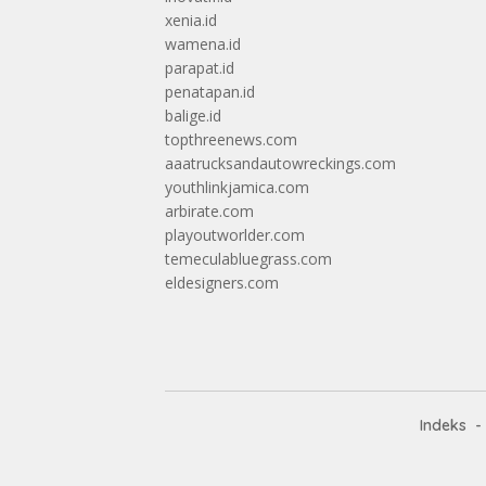
xenia.id
wamena.id
parapat.id
penatapan.id
balige.id
topthreenews.com
aaatrucksandautowreckings.com
youthlinkjamica.com
arbirate.com
playoutworlder.com
temeculabluegrass.com
eldesigners.com
Indeks