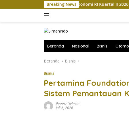
Langsung
er
Kemajuan Ekonomi RI Kuartal II 2026 Diramal Jatuh 
Breaking News
ke
konten
Beranda
Nasional
Bisnis
Otomot
Beranda
Bisnis
Bisnis
Pertamina Foundation
Sistem Pemantauan Ke
Jhonny Oelman
Juli 6, 2026