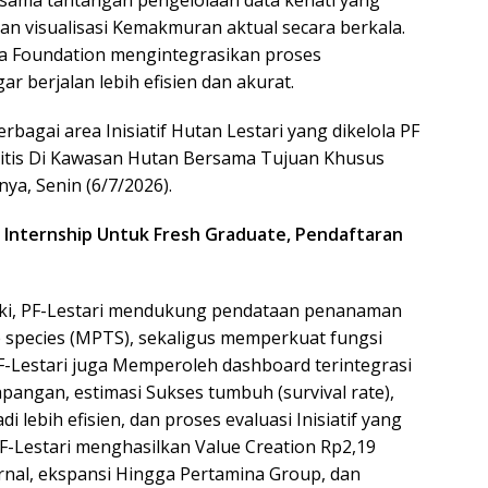
sama tantangan pengelolaan data kehati yang
an visualisasi Kemakmuran aktual secara berkala.
ina Foundation mengintegrasikan proses
r berjalan lebih efisien dan akurat.
berbagai area Inisiatif Hutan Lestari yang dikelola PF
ritis Di Kawasan Hutan Bersama Tujuan Khusus
ya, Senin (6/7/2026).
 Internship Untuk Fresh Graduate, Pendaftaran
iki, PF-Lestari mendukung pendataan penanaman
 species (MPTS), sekaligus memperkuat fungsi
F-Lestari juga Memperoleh dashboard terintegrasi
angan, estimasi Sukses tumbuh (survival rate),
lebih efisien, dan proses evaluasi Inisiatif yang
PF-Lestari menghasilkan Value Creation Rp2,19
ernal, ekspansi Hingga Pertamina Group, dan