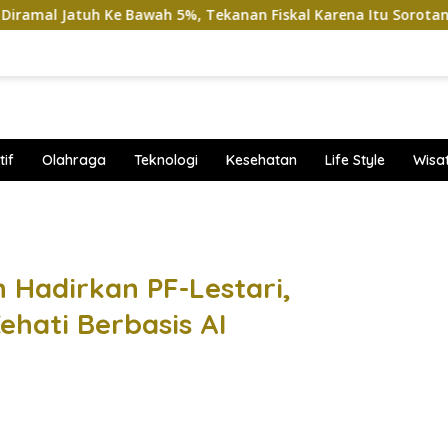
Ke Bawah 5%, Tekanan Fiskal Karena Itu Sorotan
Viral 
if
Olahraga
Teknologi
Kesehatan
Life Style
Wisa
band
 Hadirkan PF-Lestari,
hati Berbasis AI