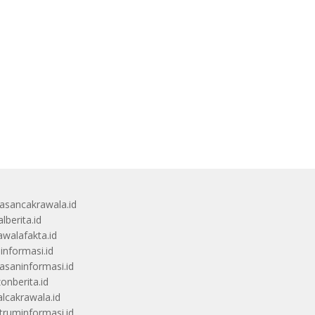
sancakrawala.id
lberita.id
awalafakta.id
uinformasi.id
saninformasi.id
zonberita.id
alcakrawala.id
truminformasi.id