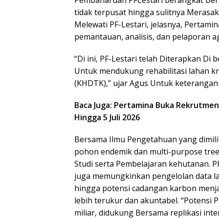
Pembaharuan PFLestari berangkat Ber
tidak terpusat hingga sulitnya Merasak
Melewati PF-Lestari, jelasnya, Pertam
pemantauan, analisis, dan pelaporan aga
“Di ini, PF-Lestari telah Diterapkan Di 
Untuk mendukung rehabilitasi lahan k
(KHDTK),” ujar Agus Untuk keterangann
Baca Juga: Pertamina Buka Rekrutmen
Hingga 5 Juli 2026
Bersama Ilmu Pengetahuan yang dimil
pohon endemik dan multi-purpose tree
Studi serta Pembelajaran kehutanan. P
juga memungkinkan pengelolan data lap
hingga potensi cadangan karbon menjadi 
lebih terukur dan akuntabel. “Potensi 
miliar, didukung Bersama replikasi int