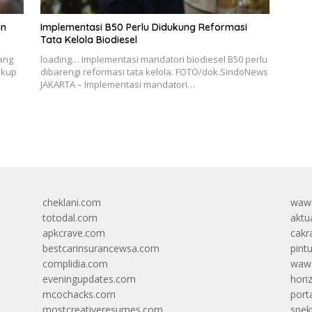
an
Implementasi B50 Perlu Didukung Reformasi
Tata Kelola Biodiesel
ang
loading… Implementasi mandatori biodiesel B50 perlu
ukup
dibarengi reformasi tata kelola. FOTO/dok.SindoNews
JAKARTA – Implementasi mandatori…
cheklani.com
wawa
totodal.com
aktua
apkcrave.com
cakr
bestcarinsurancewsa.com
pint
complidia.com
wawa
eveningupdates.com
hori
mcochacks.com
port
mostcreativeresumes.com
spek