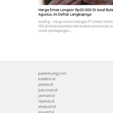
Harga Emas Longsor Rp20.000 Di Awal Bul
Agustus, Ini Daftar Lengkapnya
loading… Harga emas batangan PT Aneka Tamb
Tbk (Antam) terpantau Merasakan penurunan c
Untuk perdagangan…
padarincang.com
kolektor.id
pelukis.id
pancoran.id
jasmani.id
cipanas.id
eksklusif.id
inovatif.id