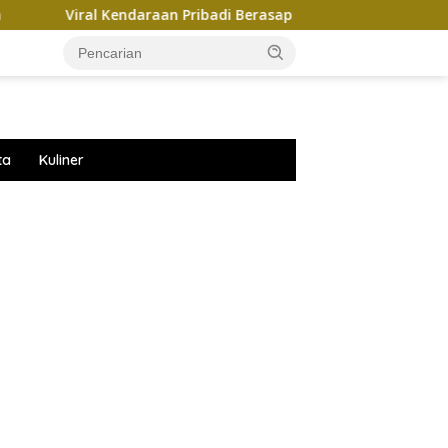
Kendaraan Pribadi Berasap Di Parkiran GIIAS 2026, Ini Kata Chery
ta
Kuliner
ar besar starlight princess1000 bagi bonus