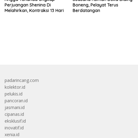
Perjuangan Shenina Di
Boneng, Pelayat Terus
Melahirkan, Kontraksi 13 Hari
Berdatangan
bandar besar starlight princess1000 bagi bonus
padarincang.com
kolektor.id
pelukis.id
pancoran.id
jasmani.id
cipanas.id
eksklusif.id
inovatif.id
xenia.id