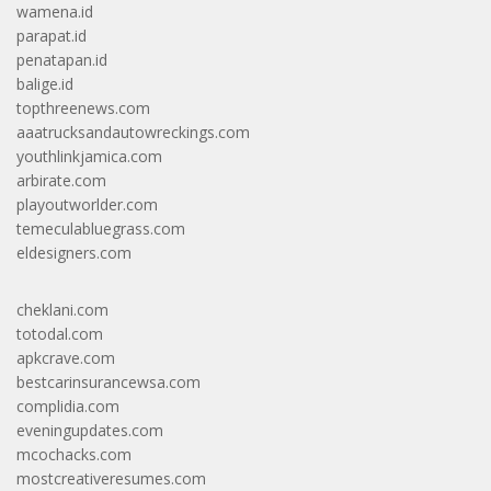
wamena.id
parapat.id
penatapan.id
balige.id
topthreenews.com
aaatrucksandautowreckings.com
youthlinkjamica.com
arbirate.com
playoutworlder.com
temeculabluegrass.com
eldesigners.com
cheklani.com
totodal.com
apkcrave.com
bestcarinsurancewsa.com
complidia.com
eveningupdates.com
mcochacks.com
mostcreativeresumes.com