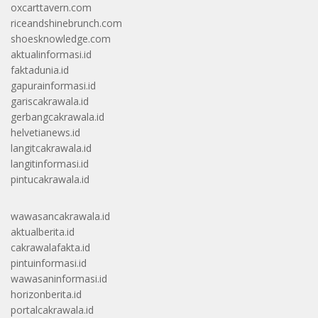
oxcarttavern.com
riceandshinebrunch.com
shoesknowledge.com
aktualinformasi.id
faktadunia.id
gapurainformasi.id
gariscakrawala.id
gerbangcakrawala.id
helvetianews.id
langitcakrawala.id
langitinformasi.id
pintucakrawala.id
wawasancakrawala.id
aktualberita.id
cakrawalafakta.id
pintuinformasi.id
wawasaninformasi.id
horizonberita.id
portalcakrawala.id