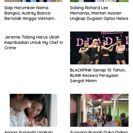
Siap Harumkan Nama
Sidang Richard Lee
Bangsa, Audrey Bianca
Memanas, Mantan Asisten
Bertolak Hingga Vietnam
Ungkap Dugaan Oplos Helwa
Wakili Indonesia Hingga Miss
World 2026
Jeremie Tobing Harus Ubah
Kepribadian Untuk My Chef in
Crime
BLACKPINK Genap 10 Tahun,
BLINK Kecewa Perayaan
Sangat Minim
Angga Yunanda Ungkap
Suasana Rumah Duka Diding