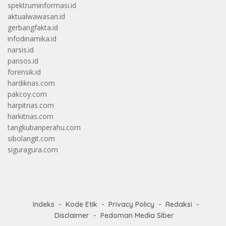
spektruminformasi.id
aktualwawasan.id
gerbangfakta.id
infodinamika.id
narsis.id
pansos.id
forensik.id
hardiknas.com
pakcoy.com
harpitnas.com
harkitnas.com
tangkubanperahu.com
sibolangit.com
siguragura.com
Indeks
Kode Etik
Privacy Policy
Redaksi
Disclaimer
Pedoman Media Siber