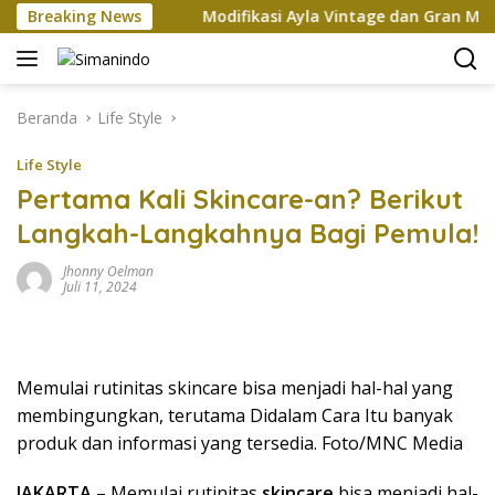
Langsung
Xi Jinping
Breaking News
Modifikasi Ayla Vintage dan Gran Max Retro
ke
konten
Beranda
Life Style
Life Style
Pertama Kali Skincare-an? Berikut
Langkah-Langkahnya Bagi Pemula!
Jhonny Oelman
Juli 11, 2024
Memulai rutinitas skincare bisa menjadi hal-hal yang
membingungkan, terutama Didalam Cara Itu banyak
produk dan informasi yang tersedia. Foto/MNC Media
JAKARTA
– Memulai rutinitas
skincare
bisa menjadi hal-