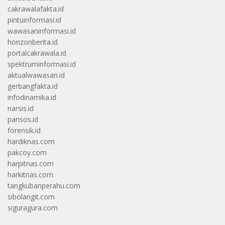
cakrawalafakta.id
pintuinformasi.id
wawasaninformasi.id
horizonberita.id
portalcakrawala.id
spektruminformasi.id
aktualwawasan.id
gerbangfakta.id
infodinamika.id
narsis.id
pansos.id
forensik.id
hardiknas.com
pakcoy.com
harpitnas.com
harkitnas.com
tangkubanperahu.com
sibolangit.com
siguragura.com