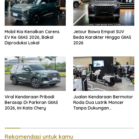
Mobil Kia Kenalkan Carens
Jetour Bawa Empat SUV
EV Ke GIIAS 2026, Bakal
Beda Karakter Hingga GIIAS
Diproduksi Lokal
2026
Viral Kendaraan Pribadi
Jualan Kendaraan Bermotor
Berasap Di Parkiran GIIAS
Roda Dua Listrik Moncer
2026, Ini Kata Chery
Tanpa Dukungan
Pemerintah, Alva Sorot
Harga Solar Naik
Rekomendasi untuk kamu