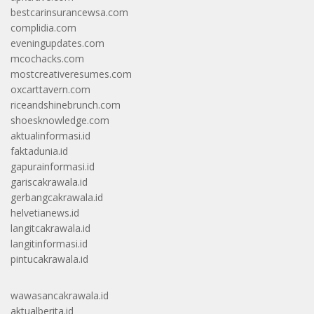
bestcarinsurancewsa.com
complidia.com
eveningupdates.com
mcochacks.com
mostcreativeresumes.com
oxcarttavern.com
riceandshinebrunch.com
shoesknowledge.com
aktualinformasi.id
faktadunia.id
gapurainformasi.id
gariscakrawala.id
gerbangcakrawala.id
helvetianews.id
langitcakrawala.id
langitinformasi.id
pintucakrawala.id
wawasancakrawala.id
aktualberita.id