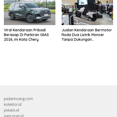
Viral Kendaraan Pribadi
Jualan Kendaraan Bermotor
Berasap Di Parkiran GIIAS
Roda Dua Listrik Moncer
2026, Ini Kata Chery
Tanpa Dukungan
Pemerintah, Alva Sorot
Harga Solar Naik
bandar besar starlight princess1000 bagi bonus
padarincang.com
kolektor.id
pelukis.id
pancoran.id