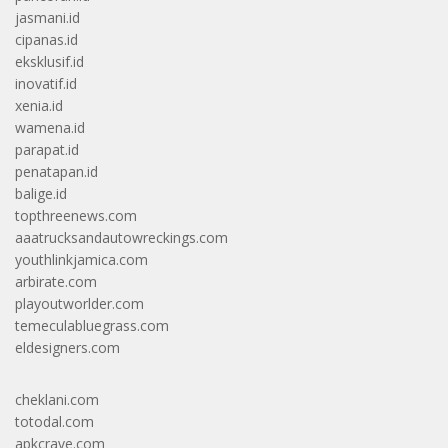
jasmani.id
cipanas.id
eksklusif.id
inovatif.id
xenia.id
wamena.id
parapat.id
penatapan.id
balige.id
topthreenews.com
aaatrucksandautowreckings.com
youthlinkjamica.com
arbirate.com
playoutworlder.com
temeculabluegrass.com
eldesigners.com
cheklani.com
totodal.com
apkcrave.com