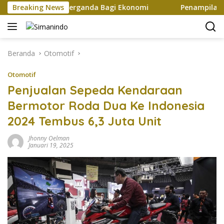
Langsung
kan Efek Berganda Bagi Ekonomi
Breaking News
Penampilan dan Efisi
ke
konten
Beranda
Otomotif
Otomotif
Penjualan Sepeda Kendaraan
Bermotor Roda Dua Ke Indonesia
2024 Tembus 6,3 Juta Unit
Jhonny Oelman
Januari 19, 2025