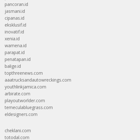
pancoran.id
jasmani.id
cipanas.id
eksklusif.id
inovatif.id
xenia.id
wamena.id
parapat.id
penatapan.id
balige.id
topthreenews.com
aaatrucksandautowreckings.com
youthlinkjamica.com
arbirate.com
playoutworlder.com
temeculabluegrass.com
eldesigners.com
cheklani.com
totodal.com