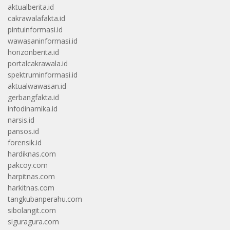
aktualberita.id
cakrawalafakta.id
pintuinformasi.id
wawasaninformasi.id
horizonberita.id
portalcakrawala.id
spektruminformasi.id
aktualwawasan.id
gerbangfakta.id
infodinamika.id
narsis.id
pansos.id
forensik.id
hardiknas.com
pakcoy.com
harpitnas.com
harkitnas.com
tangkubanperahu.com
sibolangit.com
siguragura.com