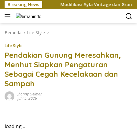
Langsung
an Xi Jinping
Breaking News
Modifikasi Ayla Vintage dan Gran Max R
ke
konten
Beranda
Life Style
Life Style
Pendakian Gunung Meresahkan,
Menhut Siapkan Pengaturan
Sebagai Cegah Kecelakaan dan
Sampah
Jhonny Oelman
Juni 5, 2026
loading…