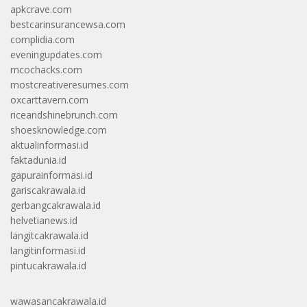
apkcrave.com
bestcarinsurancewsa.com
complidia.com
eveningupdates.com
mcochacks.com
mostcreativeresumes.com
oxcarttavern.com
riceandshinebrunch.com
shoesknowledge.com
aktualinformasi.id
faktadunia.id
gapurainformasi.id
gariscakrawala.id
gerbangcakrawala.id
helvetianews.id
langitcakrawala.id
langitinformasi.id
pintucakrawala.id
wawasancakrawala.id