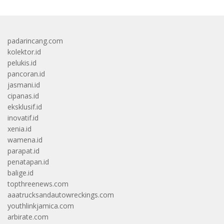
padarincang.com
kolektor.id
pelukis.id
pancoran.id
jasmani.id
cipanas.id
eksklusif.id
inovatif.id
xenia.id
wamena.id
parapat.id
penatapan.id
balige.id
topthreenews.com
aaatrucksandautowreckings.com
youthlinkjamica.com
arbirate.com