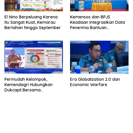
El Nino Berpeluang Karena
Kemensos dan BPJS
Itu Sangat Kuat, Kemarau
Keadaan Integrasikan Data
Bertahan hingga September
Penerima Bantuan
Pemerintah PBI JK
Permudah Kelompok,
Era Globalization 2.0 dan
Kemendagri Hubungkan
Economic Warfare
Dukcapil Bersama
Puskesmas Bagi Akta
Kelahiran
bandar besar starlight princess1000 bagi bonus