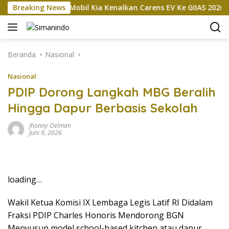
Langsung
sokan
Breaking News
Mobil Kia Kenalkan Carens EV Ke GIIAS 2026, Bakal
ke
konten
Beranda
Nasional
Nasional
PDIP Dorong Langkah MBG Beralih
Hingga Dapur Berbasis Sekolah
Jhonny Oelman
Juni 9, 2026
loading…
Wakil Ketua Komisi IX Lembaga Legis Latif RI Didalam
Fraksi PDIP Charles Honoris Mendorong BGN
Menyusun model school-based kitchen atau dapur