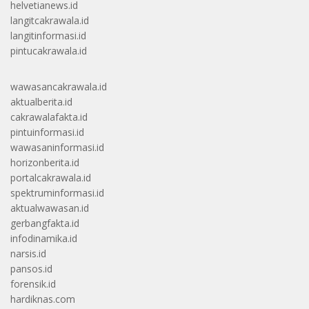
helvetianews.id
langitcakrawala.id
langitinformasi.id
pintucakrawala.id
wawasancakrawala.id
aktualberita.id
cakrawalafakta.id
pintuinformasi.id
wawasaninformasi.id
horizonberita.id
portalcakrawala.id
spektruminformasi.id
aktualwawasan.id
gerbangfakta.id
infodinamika.id
narsis.id
pansos.id
forensik.id
hardiknas.com