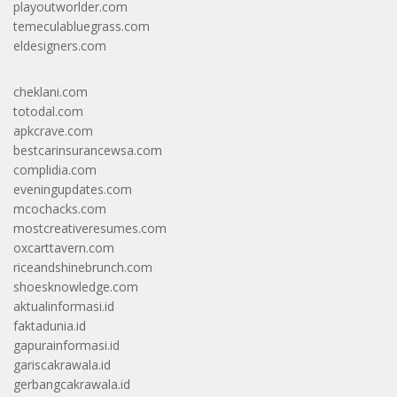
playoutworlder.com
temeculabluegrass.com
eldesigners.com
cheklani.com
totodal.com
apkcrave.com
bestcarinsurancewsa.com
complidia.com
eveningupdates.com
mcochacks.com
mostcreativeresumes.com
oxcarttavern.com
riceandshinebrunch.com
shoesknowledge.com
aktualinformasi.id
faktadunia.id
gapurainformasi.id
gariscakrawala.id
gerbangcakrawala.id