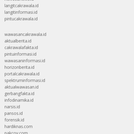
langitcakrawala.id
langitinformasi.id
pintucakrawala.id
wawasancakrawala.id
aktualberita.id
cakrawalafakta.id
pintuinformasi.id
wawasaninformasi.id
horizonberita.id
portalcakrawala.id
spektruminformasi.id
aktualwawasan.id
gerbangfakta.id
infodinamika.id
narsis.id
pansos.id
forensik.id
hardiknas.com
pakcoy.com