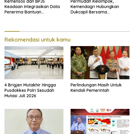
Kemensos dan BPJS
Permudah Kelompok,
Keadaan Integrasikan Data
Kemendagri Hubungkan
Penerima Bantuan
Dukcapil Bersama
Pemerintah PBI JK
Puskesmas Bagi Akta
Kelahiran
Rekomendasi untuk kamu
4 Brigjen Mutakhir Hingga
Perlindungan Masih Untuk
Pusdokkes Polri Sesudah
Kendali Pemerintah
Mutasi Juli 2026