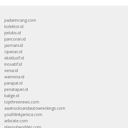
padarincang.com
kolektor.id
pelukis.id
pancoran.id
jasmani.id
cipanas.id
eksklusif.id
inovatif.id
xenia.id
wamena.id
parapat.id
penatapan.id
balige.id
topthreenews.com
aaatrucksandautowreckings.com
youthlinkjamica.com
arbirate.com
playoutworlder.com