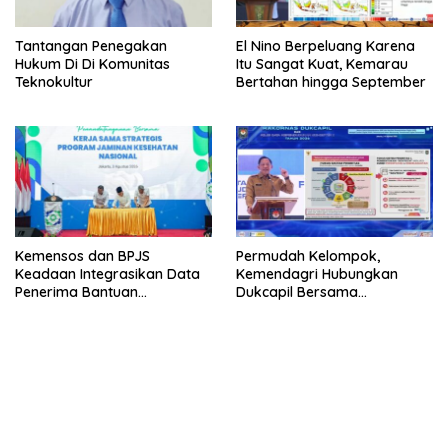
Tantangan Penegakan
El Nino Berpeluang Karena
Hukum Di Di Komunitas
Itu Sangat Kuat, Kemarau
Teknokultur
Bertahan hingga September
Kemensos dan BPJS
Permudah Kelompok,
Keadaan Integrasikan Data
Kemendagri Hubungkan
Penerima Bantuan
Dukcapil Bersama
Pemerintah PBI JK
Puskesmas Bagi Akta
Kelahiran
bandar besar starlight princess1000 bagi bonus