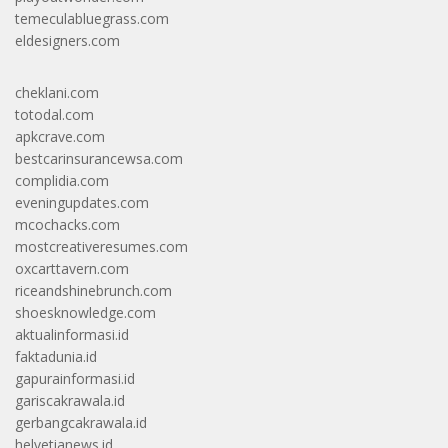
temeculabluegrass.com
eldesigners.com
cheklani.com
totodal.com
apkcrave.com
bestcarinsurancewsa.com
complidia.com
eveningupdates.com
mcochacks.com
mostcreativeresumes.com
oxcarttavern.com
riceandshinebrunch.com
shoesknowledge.com
aktualinformasi.id
faktadunia.id
gapurainformasi.id
gariscakrawala.id
gerbangcakrawala.id
helvetianews.id