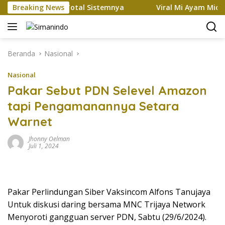
Langsung
smi Rombak Total Sistemnya
Breaking News
Viral Mi Ayam Micin Brutal
ke
konten
Beranda
Nasional
Nasional
Pakar Sebut PDN Selevel Amazon
tapi Pengamanannya Setara
Warnet
Jhonny Oelman
Juli 1, 2024
Pakar Perlindungan Siber Vaksincom Alfons Tanujaya
Untuk diskusi daring bersama MNC Trijaya Network
Menyoroti gangguan server PDN, Sabtu (29/6/2024).