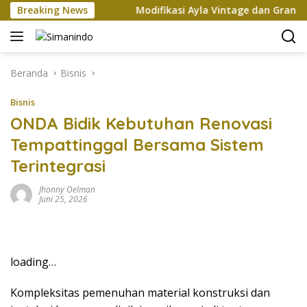
Langsung
an Xi Jinping
Breaking News
Modifikasi Ayla Vintage dan Gran Max R
ke
konten
Beranda
Bisnis
Bisnis
ONDA Bidik Kebutuhan Renovasi
Tempattinggal Bersama Sistem
Terintegrasi
Jhonny Oelman
Juni 25, 2026
loading…
Kompleksitas pemenuhan material konstruksi dan