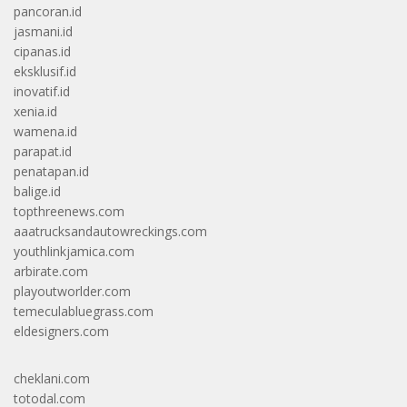
pancoran.id
jasmani.id
cipanas.id
eksklusif.id
inovatif.id
xenia.id
wamena.id
parapat.id
penatapan.id
balige.id
topthreenews.com
aaatrucksandautowreckings.com
youthlinkjamica.com
arbirate.com
playoutworlder.com
temeculabluegrass.com
eldesigners.com
cheklani.com
totodal.com