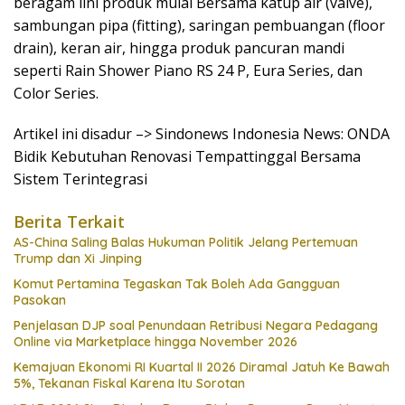
beragam lini produk mulai Bersama katup air (valve),
sambungan pipa (fitting), saringan pembuangan (floor
drain), keran air, hingga produk pancuran mandi
seperti Rain Shower Piano RS 24 P, Eura Series, dan
Color Series.
Artikel ini disadur –> Sindonews Indonesia News: ONDA
Bidik Kebutuhan Renovasi Tempattinggal Bersama
Sistem Terintegrasi
Berita Terkait
AS-China Saling Balas Hukuman Politik Jelang Pertemuan
Trump dan Xi Jinping
Komut Pertamina Tegaskan Tak Boleh Ada Gangguan
Pasokan
Penjelasan DJP soal Penundaan Retribusi Negara Pedagang
Online via Marketplace hingga November 2026
Kemajuan Ekonomi RI Kuartal II 2026 Diramal Jatuh Ke Bawah
5%, Tekanan Fiskal Karena Itu Sorotan