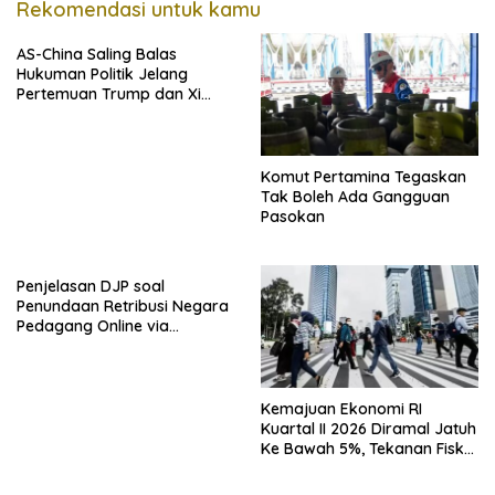
Rekomendasi untuk kamu
AS-China Saling Balas
Hukuman Politik Jelang
Pertemuan Trump dan Xi
Jinping
Komut Pertamina Tegaskan
Tak Boleh Ada Gangguan
Pasokan
Penjelasan DJP soal
Penundaan Retribusi Negara
Pedagang Online via
Marketplace hingga
November 2026
Kemajuan Ekonomi RI
Kuartal II 2026 Diramal Jatuh
Ke Bawah 5%, Tekanan Fiskal
Karena Itu Sorotan