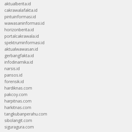
aktualberita.id
cakrawalafakta.id
pintuinformasi.id
wawasaninformasi.id
horizonberita.id
portalcakrawala.id
spektruminformasi.id
aktualwawasan.id
gerbangfakta.id
infodinamika.id
narsis.id
pansos.id
forensik.id
hardiknas.com
pakcoy.com
harpitnas.com
harkitnas.com
tangkubanperahu.com
sibolangit.com
siguragura.com