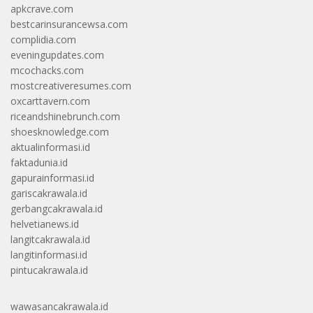
apkcrave.com
bestcarinsurancewsa.com
complidia.com
eveningupdates.com
mcochacks.com
mostcreativeresumes.com
oxcarttavern.com
riceandshinebrunch.com
shoesknowledge.com
aktualinformasi.id
faktadunia.id
gapurainformasi.id
gariscakrawala.id
gerbangcakrawala.id
helvetianews.id
langitcakrawala.id
langitinformasi.id
pintucakrawala.id
wawasancakrawala.id