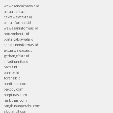
wawasancakrawala.id
aktualberita.id
cakrawalafakta.id
pintuinformasi.id
wawasaninformasi.id
horizonberita.id
portalcakrawala.id
spektruminformasi.id
aktualwawasan.id
gerbangfakta.id
infodinamika.id
narsis.id
pansos.id
forensik.id
hardiknas.com
pakcoy.com
harpitnas.com
harkitnas.com
tangkubanperahu.com
sibolangit.com