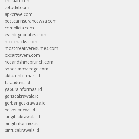
cheklani.com
totodal.com
apkcrave.com
bestcarinsurancewsa.com
complidia.com
eveningupdates.com
mcochacks.com
mostcreativeresumes.com
oxcarttavern.com
riceandshinebrunch.com
shoesknowledge.com
aktualinformasi.id
faktadunia.id
gapurainformasi.id
gariscakrawala.id
gerbangcakrawala.id
helvetianews.id
langitcakrawala.id
langitinformasi.id
pintucakrawala.id