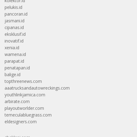
kolektor.id
pelukis.id
pancoran.id
jasmani.id
cipanas.id
eksklusif.id
inovatif.id
xenia.id
wamena.id
parapat.id
penatapan.id
balige.id
topthreenews.com
aaatrucksandautowreckings.com
youthlinkjamica.com
arbirate.com
playoutworlder.com
temeculabluegrass.com
eldesigners.com