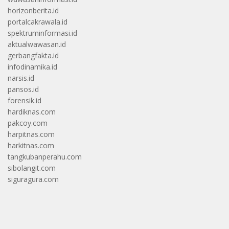
horizonberita.id
portalcakrawala.id
spektruminformasi.id
aktualwawasan.id
gerbangfakta.id
infodinamika.id
narsis.id
pansos.id
forensik.id
hardiknas.com
pakcoy.com
harpitnas.com
harkitnas.com
tangkubanperahu.com
sibolangit.com
siguragura.com