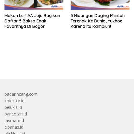
Makan Lur! AA Juju Bagikan
5 Hidangan Daging Mentah
Daftar 5 Bakso Enak
Terenak Ke Dunia, Yukhoe
Favoritnya Di Bogor
Karena Itu Kampiun!
bandar besar starlight princess1000 bagi bonus
padarincang.com
kolektor.id
pelukis.id
pancoran.id
jasmani.id
cipanas.id
eksklusif.id