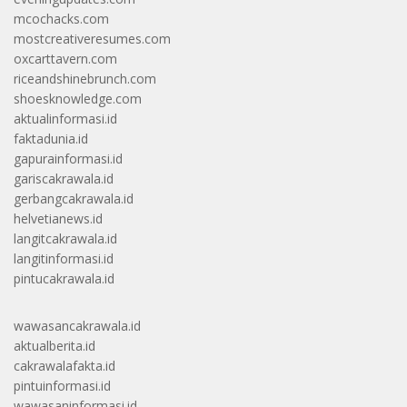
mcochacks.com
mostcreativeresumes.com
oxcarttavern.com
riceandshinebrunch.com
shoesknowledge.com
aktualinformasi.id
faktadunia.id
gapurainformasi.id
gariscakrawala.id
gerbangcakrawala.id
helvetianews.id
langitcakrawala.id
langitinformasi.id
pintucakrawala.id
wawasancakrawala.id
aktualberita.id
cakrawalafakta.id
pintuinformasi.id
wawasaninformasi.id