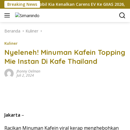
Langsung
kan
Breaking News
Mobil Kia Kenalkan Carens EV Ke GIIAS 2026, Bakal D
ke
konten
Beranda
Kuliner
Kuliner
Nyeleneh! Minuman Kafein Topping
Mie Instan Di Kafe Thailand
Jhonny Oelman
Juli 2, 2024
Jakarta
–
Racikan Minuman Kafein viral kerap menghebohkan