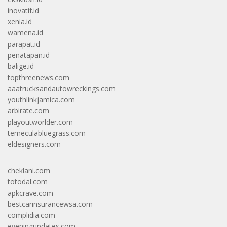
inovatif.id
xenia.id
wamena.id
parapat.id
penatapan.id
balige.id
topthreenews.com
aaatrucksandautowreckings.com
youthlinkjamica.com
arbirate.com
playoutworlder.com
temeculabluegrass.com
eldesigners.com
cheklani.com
totodal.com
apkcrave.com
bestcarinsurancewsa.com
complidia.com
eveningupdates.com