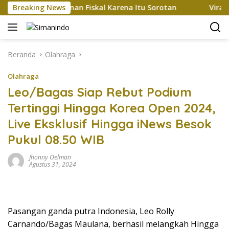
Langsung
wah 5%, Tekanan Fiskal Karena Itu Sorotan
Breaking News
Viral Kendar
ke
konten
Beranda
Olahraga
Olahraga
Leo/Bagas Siap Rebut Podium
Tertinggi Hingga Korea Open 2024,
Live Eksklusif Hingga iNews Besok
Pukul 08.50 WIB
Jhonny Oelman
Agustus 31, 2024
Pasangan ganda putra Indonesia, Leo Rolly
Carnando/Bagas Maulana, berhasil melangkah Hingga