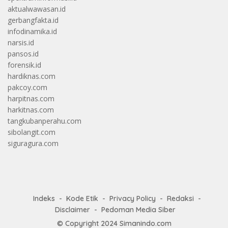
aktualwawasan.id
gerbangfakta.id
infodinamika.id
narsis.id
pansos.id
forensik.id
hardiknas.com
pakcoy.com
harpitnas.com
harkitnas.com
tangkubanperahu.com
sibolangit.com
siguragura.com
Indeks
Kode Etik
Privacy Policy
Redaksi
Disclaimer
Pedoman Media Siber
© Copyright 2024
Simanindo.com