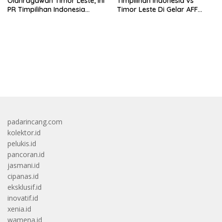
Olahragawan Timor Leste, Ini
Timpilihan Indonesia vs
PR Timpilihan Indonesia
Timor Leste Di Gelar AFF
Jelang Hadapi Vietnam
2026, Kick-off Sore Ini!
bandar besar starlight princess1000 bagi bonus
padarincang.com
kolektor.id
pelukis.id
pancoran.id
jasmani.id
cipanas.id
eksklusif.id
inovatif.id
xenia.id
wamena.id