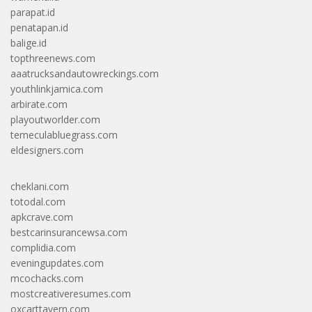
parapat.id
penatapan.id
balige.id
topthreenews.com
aaatrucksandautowreckings.com
youthlinkjamica.com
arbirate.com
playoutworlder.com
temeculabluegrass.com
eldesigners.com
cheklani.com
totodal.com
apkcrave.com
bestcarinsurancewsa.com
complidia.com
eveningupdates.com
mcochacks.com
mostcreativeresumes.com
oxcarttavern.com