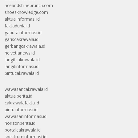
riceandshinebrunch.com
shoesknowledge.com
aktualinformasi.id
faktadunia.id
gapurainformasi.id
gariscakrawala.id
gerbangcakrawala.id
helvetianews.id
langitcakrawala.id
langitinformasi.id
pintucakrawala.id
wawasancakrawala.id
aktualberita.id
cakrawalafakta.id
pintuinformasi.id
wawasaninformasi.id
horizonberita.id
portalcakrawala.id
spektruminformasi.id