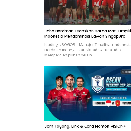
John Herdman Tegaskan Harga Mati Timpili
Indonesia Mendominasi Lawan Singapura
loading… BOGOR – Manajer Timpilihan Indonesia
Herdman menegaskan skuad Garuda tidak
Memperoleh pilihan selain…
Jam Tayang, Link & Cara Nonton VISION+