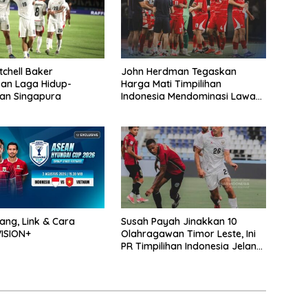
tchell Baker
John Herdman Tegaskan
an Laga Hidup-
Harga Mati Timpilihan
an Singapura
Indonesia Mendominasi Lawan
Singapura
ng, Link & Cara
Susah Payah Jinakkan 10
ISION+
Olahragawan Timor Leste, Ini
PR Timpilihan Indonesia Jelang
Hadapi Vietnam