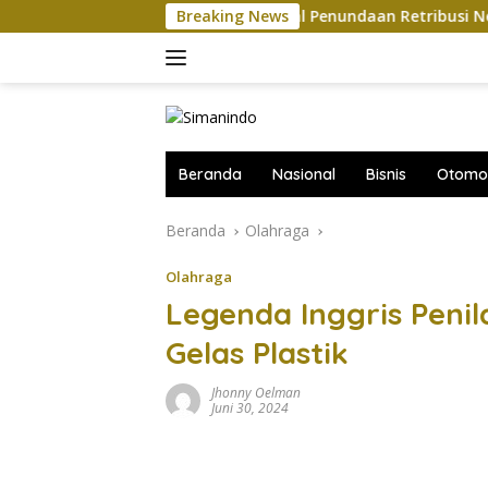
Langsung
Penjelasan DJP soal Penundaan Retribusi Negara Pedagan
Breaking News
ke
konten
Beranda
Nasional
Bisnis
Otomot
Beranda
Olahraga
Olahraga
Legenda Inggris Penil
Gelas Plastik
Jhonny Oelman
Juni 30, 2024