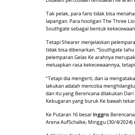
Didalam percobaan tembakan Ke arah P
Tak pelak, para fans tidak bisa menah
lapangan. Para hooligan The Three Li
Southgate sebagai bentuk kekecewaan
Tetapi Shearer menjelaskan pelempara
tidak bisa dibenarkan. “Southgate tahu
pelemparan Gelas Ke arahnya merupaka
meluapkan rasa kekecewaannya, tetapi ti
“Tetapi dia mengerti, dan ia mengataka
lakukan adalah mencoba menghilangka
dan itu yang Berencana dilakukan Dari
Kebugaran yang buruk Ke bawah tekanan
Ke Putaran 16 besar
Inggris
Berencana 
Arena AufSchalke, Minggu (30/4/2024)