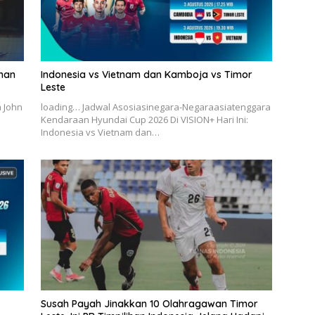
han
Indonesia vs Vietnam dan Kamboja vs Timor
Leste
 John
loading… Jadwal Asosiasinegara-Negaraasiatenggara
Kendaraan Hyundai Cup 2026 Di VISION+ Hari Ini:
Indonesia vs Vietnam dan…
Susah Payah Jinakkan 10 Olahragawan Timor