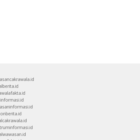
sancakrawala.id
lberita.id
awalafakta.id
uinformasi.id
saninformasi.id
zonberita.id
alcakrawala.id
truminformasi.id
alwawasan.id