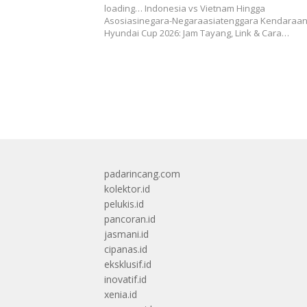
loading… Indonesia vs Vietnam Hingga
Asosiasinegara-Negaraasiatenggara Kendaraa
Hyundai Cup 2026: Jam Tayang, Link & Cara…
padarincang.com
kolektor.id
pelukis.id
pancoran.id
jasmani.id
cipanas.id
eksklusif.id
inovatif.id
xenia.id