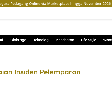
g Online via Marketplace hingga November 2026
Jetour
if
Olahraga
Teknologi
Kesehatan
Life Style
Wisa
band
aian Insiden Pelemparan