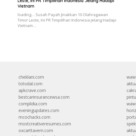
Leste, Ini PR Timpilihan Indonesia Jelang Hadapi
Vietnam
n
loading… Susah Payah Jinakkan 10 Olahragawan
Timor Leste, Ini PR Timpilihan Indonesia Jelang Hadapi
Vietnam…
cheklani.com
wawa
totodal.com
aktua
apkcrave.com
cakr
bestcarinsurancewsa.com
pint
complidia.com
wawa
eveningupdates.com
hori
mcochacks.com
port
mostcreativeresumes.com
spek
oxcarttavern.com
aktu