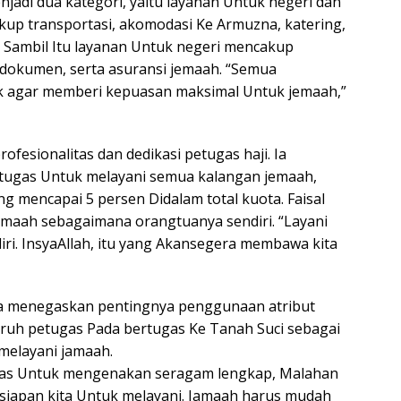
enjadi dua kategori, yaitu layanan Untuk negeri dan
akup transportasi, akomodasi Ke Armuzna, katering,
 Sambil Itu layanan Untuk negeri mencakup
dokumen, serta asuransi jemaah. “Semua
ik agar memberi kepuasan maksimal Untuk jemaah,”
ofesionalitas dan dedikasi petugas haji. Ia
petugas Untuk melayani semua kalangan jemaah,
ng mencapai 5 persen Didalam total kuota. Faisal
emaah sebagaimana orangtuanya sendiri. “Layani
iri. InsyaAllah, itu yang Akansegera membawa kita
ga menegaskan pentingnya penggunaan atribut
uruh petugas Pada bertugas Ke Tanah Suci sebagai
melayani jamaah.
gas Untuk mengenakan seragam lengkap, Malahan
kesiapan kita Untuk melayani. Jamaah harus mudah