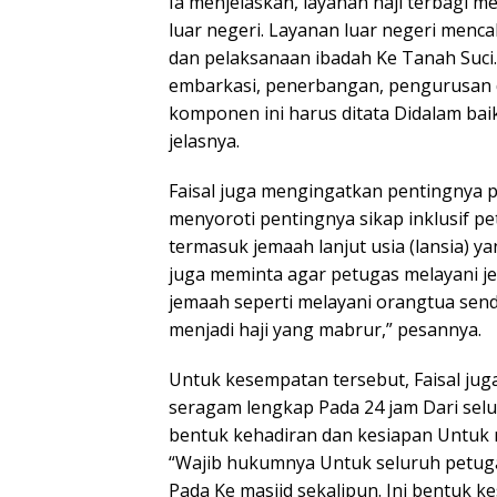
Ia menjelaskan, layanan haji terbagi m
luar negeri. Layanan luar negeri menc
dan pelaksanaan ibadah Ke Tanah Suci.
embarkasi, penerbangan, pengurusan 
komponen ini harus ditata Didalam ba
jelasnya.
Faisal juga mengingatkan pentingnya pr
menyoroti pentingnya sikap inklusif 
termasuk jemaah lanjut usia (lansia) ya
juga meminta agar petugas melayani j
jemaah seperti melayani orangtua send
menjadi haji yang mabrur,” pesannya.
Untuk kesempatan tersebut, Faisal ju
seragam lengkap Pada 24 jam Dari sel
bentuk kehadiran dan kesiapan Untuk 
“Wajib hukumnya Untuk seluruh petu
Pada Ke masjid sekalipun. Ini bentuk 