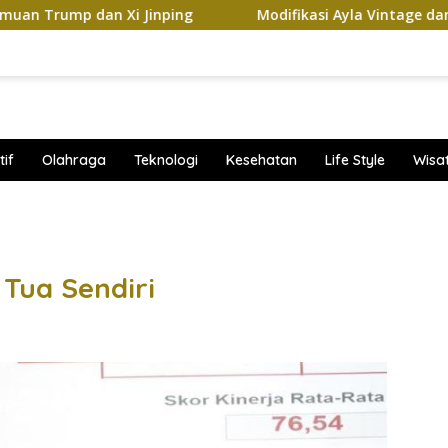
i Jinping
Modifikasi Ayla Vintage dan Gran Max Retro
if
Olahraga
Teknologi
Kesehatan
Life Style
Wisa
band
Tua Sendiri