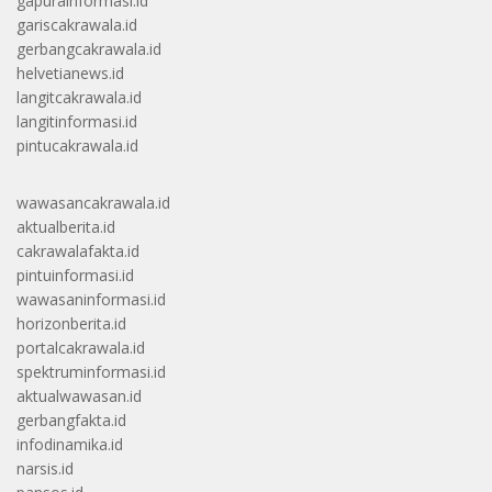
gapurainformasi.id
gariscakrawala.id
gerbangcakrawala.id
helvetianews.id
langitcakrawala.id
langitinformasi.id
pintucakrawala.id
wawasancakrawala.id
aktualberita.id
cakrawalafakta.id
pintuinformasi.id
wawasaninformasi.id
horizonberita.id
portalcakrawala.id
spektruminformasi.id
aktualwawasan.id
gerbangfakta.id
infodinamika.id
narsis.id