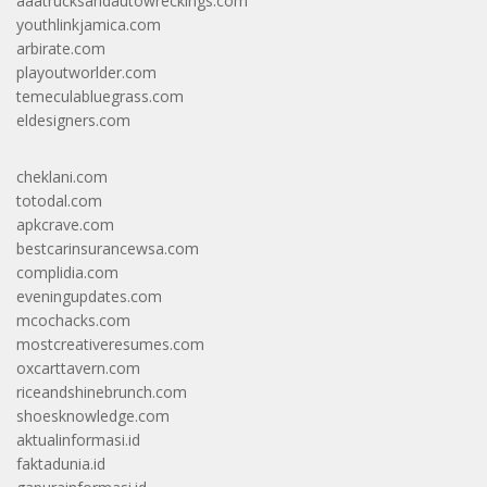
aaatrucksandautowreckings.com
youthlinkjamica.com
arbirate.com
playoutworlder.com
temeculabluegrass.com
eldesigners.com
cheklani.com
totodal.com
apkcrave.com
bestcarinsurancewsa.com
complidia.com
eveningupdates.com
mcochacks.com
mostcreativeresumes.com
oxcarttavern.com
riceandshinebrunch.com
shoesknowledge.com
aktualinformasi.id
faktadunia.id