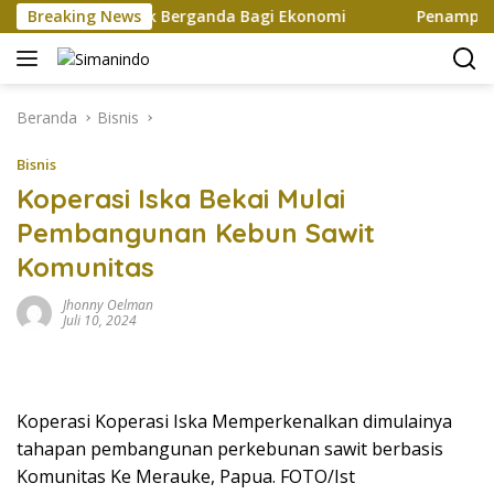
Langsung
iptakan Efek Berganda Bagi Ekonomi
Breaking News
Penampilan dan E
ke
konten
Beranda
Bisnis
Bisnis
Koperasi Iska Bekai Mulai
Pembangunan Kebun Sawit
Komunitas
Jhonny Oelman
Juli 10, 2024
Koperasi Koperasi Iska Memperkenalkan dimulainya
tahapan pembangunan perkebunan sawit berbasis
Komunitas Ke Merauke, Papua. FOTO/Ist