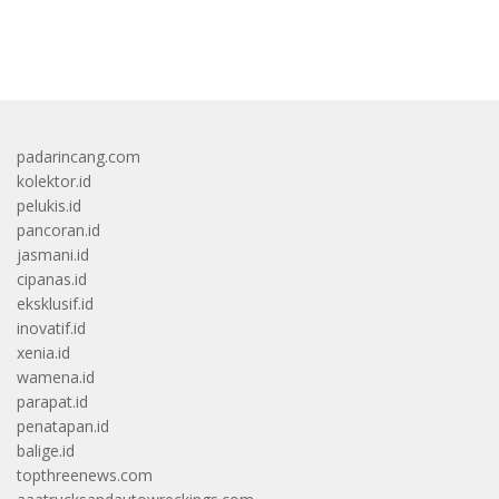
bandar besar starlight princess1000 bagi bonus
padarincang.com
kolektor.id
pelukis.id
pancoran.id
jasmani.id
cipanas.id
eksklusif.id
inovatif.id
xenia.id
wamena.id
parapat.id
penatapan.id
balige.id
topthreenews.com