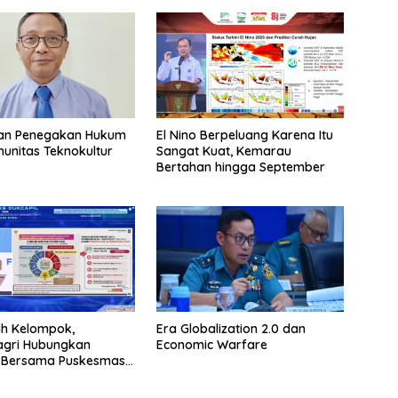
an Penegakan Hukum
El Nino Berpeluang Karena Itu
munitas Teknokultur
Sangat Kuat, Kemarau
Bertahan hingga September
h Kelompok,
Era Globalization 2.0 dan
gri Hubungkan
Economic Warfare
l Bersama Puskesmas
a Kelahiran