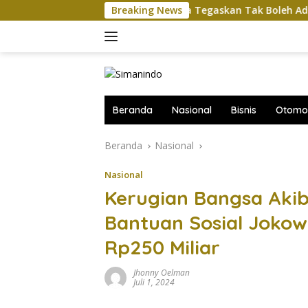
Langsung
Komut Pertamina Tegaskan Tak Boleh Ada Gangguan 
Breaking News
ke
konten
Beranda
Nasional
Bisnis
Otomot
Beranda
Nasional
Nasional
Kerugian Bangsa Aki
Bantuan Sosial Jokow
Rp250 Miliar
Jhonny Oelman
Juli 1, 2024