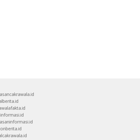
sancakrawala.id
lberita.id
awalafakta.id
uinformasi.id
saninformasi.id
zonberita.id
alcakrawala.id