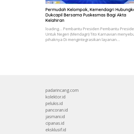
Permudah Kelompok, Kemendagri Hubungk
Dukcapil Bersama Puskesmas Bagi Akta
Kelahiran
loading… Pembantu Presiden Pembantu Presid
Untuk Negeri (Mendagri) Tito Karnavian menyebu
pihaknya Di mengintegrasikan layanan…
padarincang.com
kolektor.id
pelukis.id
pancoran.id
jasmani.id
cipanas.id
eksklusif.id