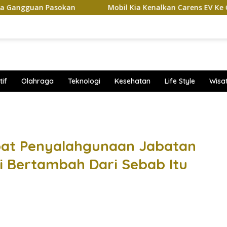
Pasokan
Mobil Kia Kenalkan Carens EV Ke GIIAS 2026, Ba
if
Olahraga
Teknologi
Kesehatan
Life Style
Wisa
band
bat Penyalahgunaan Jabatan
i Bertambah Dari Sebab Itu