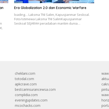
an
Era Globalization 2.0 dan Economic Warfare
loading… Laksma TNI Salim, Kapusjianmar Seskoal.
Foto/istimewa Laksma TNI SalimKapusjianmar
en
Seskoal SEJARAH peradaban maritim dunia…
t,
cheklani.com
wawa
totodal.com
aktua
apkcrave.com
cakr
bestcarinsurancewsa.com
pint
complidia.com
wawa
eveningupdates.com
hori
mcochacks.com
port