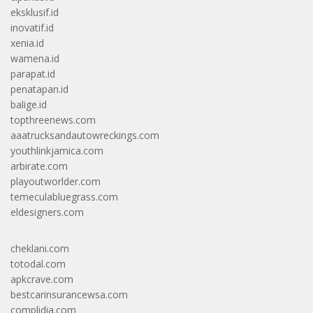
eksklusif.id
inovatif.id
xenia.id
wamena.id
parapat.id
penatapan.id
balige.id
topthreenews.com
aaatrucksandautowreckings.com
youthlinkjamica.com
arbirate.com
playoutworlder.com
temeculabluegrass.com
eldesigners.com
cheklani.com
totodal.com
apkcrave.com
bestcarinsurancewsa.com
complidia.com