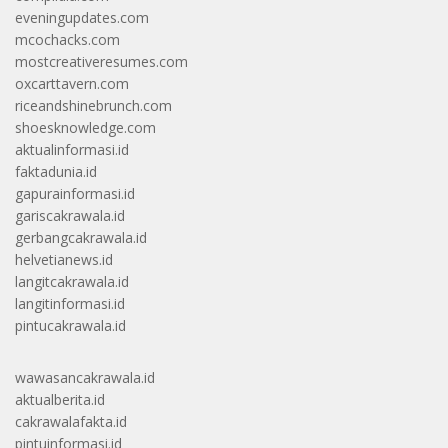
eveningupdates.com
mcochacks.com
mostcreativeresumes.com
oxcarttavern.com
riceandshinebrunch.com
shoesknowledge.com
aktualinformasi.id
faktadunia.id
gapurainformasi.id
gariscakrawala.id
gerbangcakrawala.id
helvetianews.id
langitcakrawala.id
langitinformasi.id
pintucakrawala.id
wawasancakrawala.id
aktualberita.id
cakrawalafakta.id
pintuinformasi.id