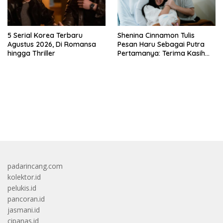
5 Serial Korea Terbaru
Shenina Cinnamon Tulis
Agustus 2026, Di Romansa
Pesan Haru Sebagai Putra
hingga Thriller
Pertamanya: Terima Kasih
Sudah Memilihku
bandar besar starlight princess1000 bagi bonus
padarincang.com
kolektor.id
pelukis.id
pancoran.id
jasmani.id
cipanas.id