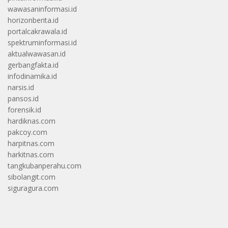
wawasaninformasi.id
horizonberita.id
portalcakrawala.id
spektruminformasi.id
aktualwawasan.id
gerbangfakta.id
infodinamika.id
narsis.id
pansos.id
forensik.id
hardiknas.com
pakcoy.com
harpitnas.com
harkitnas.com
tangkubanperahu.com
sibolangit.com
siguragura.com