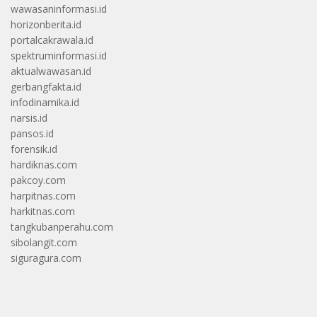
wawasaninformasi.id
horizonberita.id
portalcakrawala.id
spektruminformasi.id
aktualwawasan.id
gerbangfakta.id
infodinamika.id
narsis.id
pansos.id
forensik.id
hardiknas.com
pakcoy.com
harpitnas.com
harkitnas.com
tangkubanperahu.com
sibolangit.com
siguragura.com