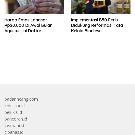
Harga Emas Longsor
Implementasi B50 Perlu
Rp20.000 Di Awal Bulan
Didukung Reformasi Tata
Agustus, Ini Daftar
Kelola Biodiesel
Lengkapnya
bandar besar starlight princess1000 bagi bonus
padarincang.com
kolektor.id
pelukis.id
pancoran.id
jasmani.id
cipanas.id