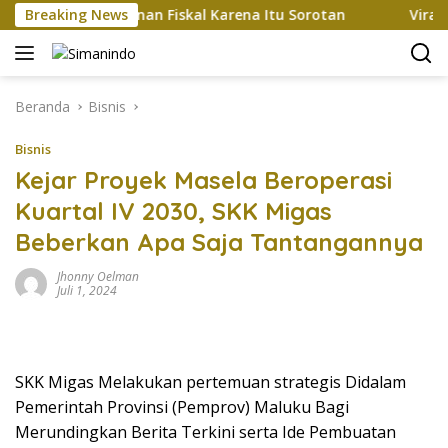
Langsung
ah 5%, Tekanan Fiskal Karena Itu Sorotan
Breaking News
Viral Kendar
ke
konten
Beranda
Bisnis
Bisnis
Kejar Proyek Masela Beroperasi
Kuartal IV 2030, SKK Migas
Beberkan Apa Saja Tantangannya
Jhonny Oelman
Juli 1, 2024
SKK Migas Melakukan pertemuan strategis Didalam
Pemerintah Provinsi (Pemprov) Maluku Bagi
Merundingkan Berita Terkini serta Ide Pembuatan