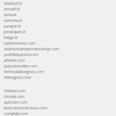
eksklusif.id
inovatif.id
xenia.id
wamena.id
parapat.id
penatapan.id
balige.id
topthreenews.com
aaatrucksandautowreckings.com
youthlinkjamica.com
arbirate.com
playoutworlder.com
temeculabluegrass.com
eldesigners.com
cheklani.com
totodal.com
apkcrave.com
bestcarinsurancewsa.com
complidia.com