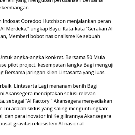
ah berani yang mengubah perusahaan Bersama
erkembangan.
ah Indosat Ooredoo Hutchison menjalankan peran
AI Merdeka,” ungkap Bayu. Kata-kata “Gerakan AI
an, Memberi bobot nasionalisme Ke sebuah
e Untuk angka-angka konkret. Bersama 50 Mula
fase pilot project, kesempatan langka Bagi menguji
 Bersama jaringan klien Lintasarta yang luas.
rbaik, Lintasarta Lagi menanam benih Bagi
ni Akansegera menciptakan solusi relevan
ta, sebagai “AI Factory,” Akansegera menyediakan
ar. Ini adalah siklus yang saling menguntungkan:
al, dan para inovator ini Ke gilirannya Akansegera
usat gravitasi ekosistem AI nasional.