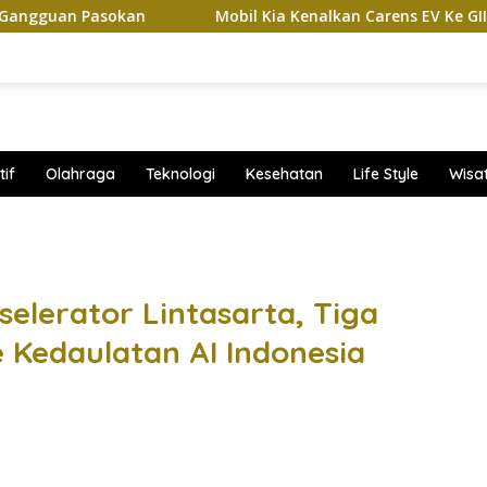
sokan
Mobil Kia Kenalkan Carens EV Ke GIIAS 2026, Bakal
if
Olahraga
Teknologi
Kesehatan
Life Style
Wisa
band
elerator Lintasarta, Tiga
e Kedaulatan AI Indonesia