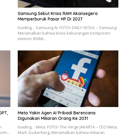
Samsung Sebut Krisis RAM Akansegera
Memperburuk Pasar HP Di 2027
loading… Samsung AI. FOTO/ DAILY SEOUL – Samsung
Meramalkan bahwa krisis kekurangan komponen
memori (RAM)…
GPT,
Meta Yakin Agen AI Pribadi Berencana
Digunakan Miliaran Orang Ke 2031
n
loading… Meta. FOTO/ The Verge JAKARTA – CEO Meta,
tform…
Mark Zuckerberg, Meramalkan bahwa miliaran