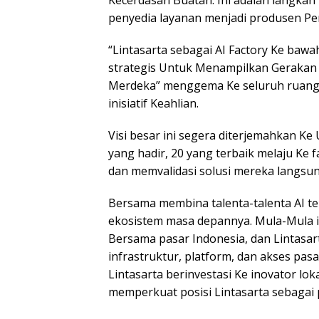
Kecerdasan Buatan. Ini adalah langk
penyedia layanan menjadi produsen P
“Lintasarta sebagai AI Factory Ke baw
strategis Untuk Menampilkan Gerakan 
Merdeka” menggema Ke seluruh ruang
inisiatif Keahlian.
Visi besar ini segera diterjemahkan K
yang hadir, 20 yang terbaik melaju Ke 
dan memvalidasi solusi mereka langsung
Bersama membina talenta-talenta AI te
ekosistem masa depannya. Mula-Mula i
Bersama pasar Indonesia, dan Lintasar
infrastruktur, platform, dan akses pas
Lintasarta berinvestasi Ke inovator lok
memperkuat posisi Lintasarta sebagai p