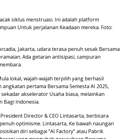
ak siklus menstruasi. Ini adalah platform
empuan Untuk perjalanan Keadaan mereka. Foto:
rcadia, Jakarta, udara terasa penuh sesak Bersama
ramaian. Ada getaran antisipasi, campuran
 membara.
ula lokal, wajah-wajah terpilih yang berhasil
h angkatan pertama Bersama Semesta AI 2025,
ekadar akselerator Usaha biasa, melainkan
 Bagi Indonesia.
resident Director & CEO Lintasarta, berbicara
penuh optimisme. Lintasarta, Ke bawah naungan
isikan diri sebagai “AI Factory” atau Pabrik