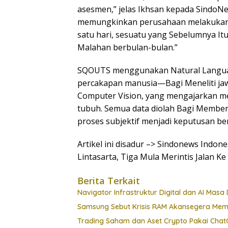
asesmen,” jelas Ikhsan kepada SindoNew
memungkinkan perusahaan melakukan 
satu hari, sesuatu yang Sebelumnya 
Malahan berbulan-bulan.”
SQOUTS menggunakan Natural Langu
percakapan manusia—Bagi Meneliti jaw
Computer Vision, yang mengajarkan me
tubuh. Semua data diolah Bagi Member
proses subjektif menjadi keputusan ber
Artikel ini disadur –> Sindonews Indon
Lintasarta, Tiga Mula Merintis Jalan Ke
Berita Terkait
Navigator Infrastruktur Digital dan AI Masa 
Samsung Sebut Krisis RAM Akansegera Mem
Trading Saham dan Aset Crypto Pakai ChatG