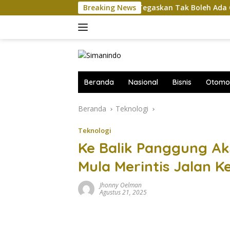
Langsung
Komut Pertamina Tegaskan Tak Boleh Ada Gangguan Pa
Breaking News
ke
konten
Beranda
Nasional
Bisnis
Otomot
Beranda
Teknologi
Teknologi
Ke Balik Panggung Aks
Mula Merintis Jalan K
Jhonny Oelman
Agustus 21, 2025