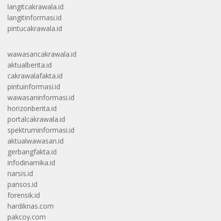
langitcakrawala.id
langitinformasi.id
pintucakrawala.id
wawasancakrawala.id
aktualberita.id
cakrawalafakta.id
pintuinformasi.id
wawasaninformasi.id
horizonberita.id
portalcakrawala.id
spektruminformasi.id
aktualwawasan.id
gerbangfakta.id
infodinamika.id
narsis.id
pansos.id
forensik.id
hardiknas.com
pakcoy.com