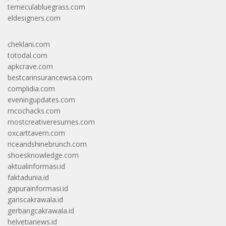
temeculabluegrass.com
eldesigners.com
cheklani.com
totodal.com
apkcrave.com
bestcarinsurancewsa.com
complidia.com
eveningupdates.com
mcochacks.com
mostcreativeresumes.com
oxcarttavern.com
riceandshinebrunch.com
shoesknowledge.com
aktualinformasi.id
faktadunia.id
gapurainformasi.id
gariscakrawala.id
gerbangcakrawala.id
helvetianews.id