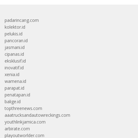
padarincang.com
kolektor.id
pelukis.id
pancoran.id
jasmani.id
cipanas.id
eksklusif.id
inovatif.id
xenia.id
wamena.id
parapat.id
penatapan.id
balige.id
topthreenews.com
aaatrucksandautowreckings.com
youthlinkjamica.com
arbirate.com
playoutworlder.com