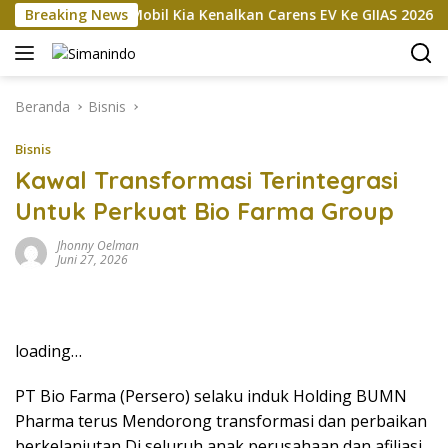
Langsung
okan
Breaking News
Mobil Kia Kenalkan Carens EV Ke GIIAS 2026, Bakal
ke
konten
Beranda
Bisnis
Bisnis
Kawal Transformasi Terintegrasi
Untuk Perkuat Bio Farma Group
Jhonny Oelman
Juni 27, 2026
loading…
PT Bio Farma (Persero) selaku induk Holding BUMN
Pharma terus Mendorong transformasi dan perbaikan
berkelanjutan Di seluruh anak perusahaan dan afiliasi.