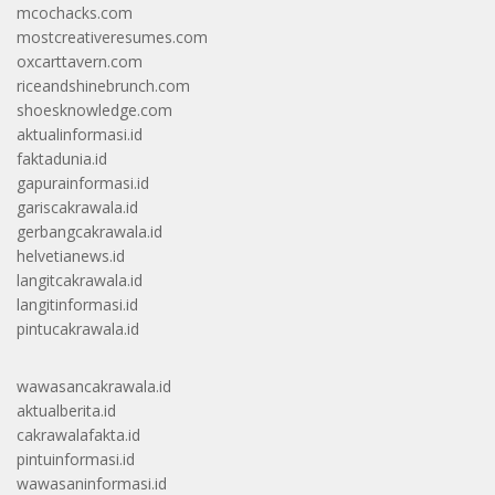
mcochacks.com
mostcreativeresumes.com
oxcarttavern.com
riceandshinebrunch.com
shoesknowledge.com
aktualinformasi.id
faktadunia.id
gapurainformasi.id
gariscakrawala.id
gerbangcakrawala.id
helvetianews.id
langitcakrawala.id
langitinformasi.id
pintucakrawala.id
wawasancakrawala.id
aktualberita.id
cakrawalafakta.id
pintuinformasi.id
wawasaninformasi.id