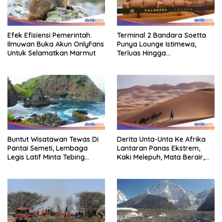
Efek Efisiensi Pemerintah.
Terminal 2 Bandara Soetta
Ilmuwan Buka Akun OnlyFans
Punya Lounge Istimewa,
Untuk Selamatkan Marmut
Terluas Hingga
Organisasiregional
Buntut Wisatawan Tewas Di
Derita Unta-Unta Ke Afrika
Pantai Semeti, Lembaga
Lantaran Panas Ekstrem,
Legis Latif Minta Tebing
Kaki Melepuh, Mata Berair,
Dipasang Pagar Pembatas
Sebagian Mati