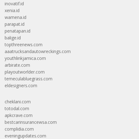
inovatif.id
xenia.id
wamena.id
parapat.id
penatapan.id
balige.id
topthreenews.com
aaatrucksandautowreckings.com
youthlinkjamica.com
arbirate.com
playoutworlder.com
temeculabluegrass.com
eldesigners.com
cheklani.com
totodal.com
apkcrave.com
bestcarinsurancewsa.com
complidia.com
eveningupdates.com