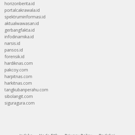
horizonberita.id
portalcakrawala.id
spektruminformasi.id
aktualwawasan.id
gerbangfakta.id
infodinamika.id
narsis.id
pansos.id
forensik.id
hardiknas.com
pakcoy.com
harpitnas.com
harkitnas.com
tangkubanperahu.com
sibolangit.com
siguragura.com