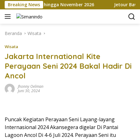
Langsung
ia Marketplace hingga November 2026
Breaking News
Jetour Bawa Empa
ke
konten
Beranda
Wisata
Wisata
Jakarta International Kite
Perayaan Seni 2024 Bakal Hadir Di
Ancol
Jhonny Oelman
Juni 30, 2024
Puncak Kegiatan Perayaan Seni Layang-layang
Internasional 2024 Akansegera digelar Di Pantai
Lagoon Ancol Di 4-6 Juli 2024. Perayaan Seni itu