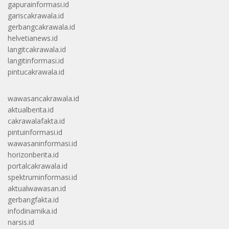
gapurainformasi.id
gariscakrawala.id
gerbangcakrawala.id
helvetianews.id
langitcakrawala.id
langitinformasi.id
pintucakrawala.id
wawasancakrawala.id
aktualberita.id
cakrawalafakta.id
pintuinformasi.id
wawasaninformasi.id
horizonberita.id
portalcakrawala.id
spektruminformasi.id
aktualwawasan.id
gerbangfakta.id
infodinamika.id
narsis.id