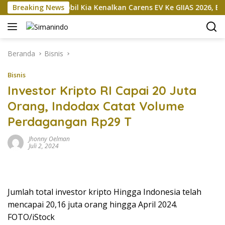
Langsung
an
Breaking News
Mobil Kia Kenalkan Carens EV Ke GIIAS 2026, Bakal D
ke
konten
Beranda
Bisnis
Bisnis
Investor Kripto RI Capai 20 Juta
Orang, Indodax Catat Volume
Perdagangan Rp29 T
Jhonny Oelman
Juli 2, 2024
Jumlah total investor kripto Hingga Indonesia telah
mencapai 20,16 juta orang hingga April 2024.
FOTO/iStock