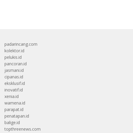
bandar besar starlight princess1000 bagi bonus
padarincang.com
kolektor.id
pelukis.id
pancoran.id
jasmani.id
cipanas.id
eksklusif.id
inovatif.id
xenia.id
wamena.id
parapat.id
penatapan.id
balige.id
topthreenews.com