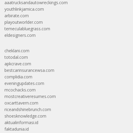
aaatrucksandautowreckings.com
youthlinkjamica.com
arbirate.com
playoutworlder.com
temeculabluegrass.com
eldesigners.com
cheklani.com
totodal.com
apkcrave.com
bestcarinsurancewsa.com
complidia.com
eveningupdates.com
mcochacks.com
mostcreativeresumes.com
oxcarttavern.com
riceandshinebrunch.com
shoesknowledge.com
aktualinformasi.id
faktadunia.id