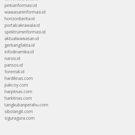
pintuinformasi.id
wawasaninformasi.id
horizonberita.id
portalcakrawala.id
spektruminformasi.id
aktualwawasan.id
gerbangfakta.id
infodinamika.id
narsis.id
pansos.id
forensik.id
hardiknas.com
pakcoy.com
harpitnas.com
harkitnas.com
tangkubanperahu.com
sibolangit.com
siguragura.com