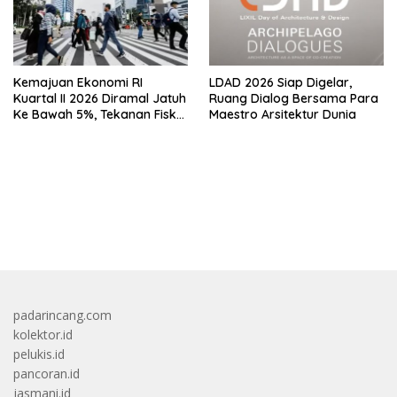
Kemajuan Ekonomi RI
LDAD 2026 Siap Digelar,
Kuartal II 2026 Diramal Jatuh
Ruang Dialog Bersama Para
Ke Bawah 5%, Tekanan Fiskal
Maestro Arsitektur Dunia
Karena Itu Sorotan
bandar besar starlight princess1000 bagi bonus
padarincang.com
kolektor.id
pelukis.id
pancoran.id
jasmani.id