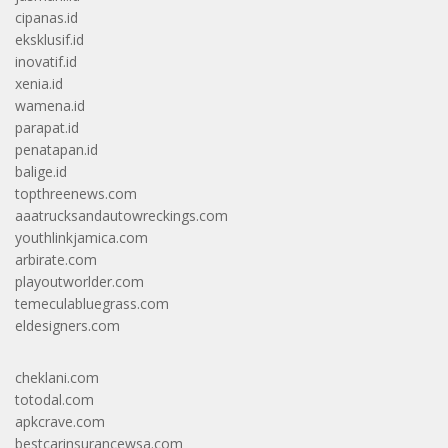
cipanas.id
eksklusif.id
inovatif.id
xenia.id
wamena.id
parapat.id
penatapan.id
balige.id
topthreenews.com
aaatrucksandautowreckings.com
youthlinkjamica.com
arbirate.com
playoutworlder.com
temeculabluegrass.com
eldesigners.com
cheklani.com
totodal.com
apkcrave.com
bestcarinsurancewsa.com