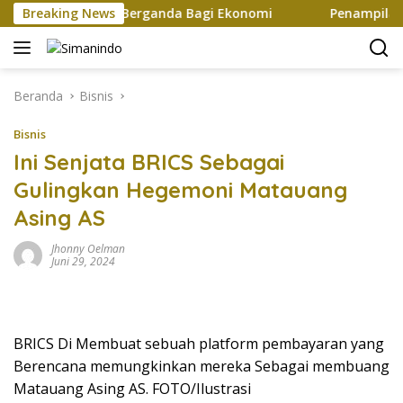
Langsung
ptakan Efek Berganda Bagi Ekonomi
Breaking News
Penampilan dan Ef
ke
konten
Beranda
Bisnis
Bisnis
Ini Senjata BRICS Sebagai
Gulingkan Hegemoni Matauang
Asing AS
Jhonny Oelman
Juni 29, 2024
BRICS Di Membuat sebuah platform pembayaran yang
Berencana memungkinkan mereka Sebagai membuang
Matauang Asing AS. FOTO/Ilustrasi