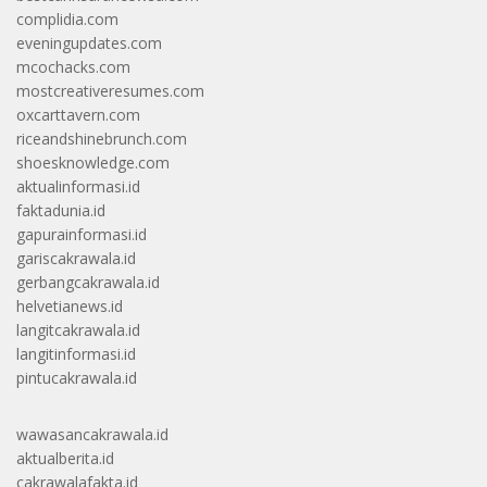
complidia.com
eveningupdates.com
mcochacks.com
mostcreativeresumes.com
oxcarttavern.com
riceandshinebrunch.com
shoesknowledge.com
aktualinformasi.id
faktadunia.id
gapurainformasi.id
gariscakrawala.id
gerbangcakrawala.id
helvetianews.id
langitcakrawala.id
langitinformasi.id
pintucakrawala.id
wawasancakrawala.id
aktualberita.id
cakrawalafakta.id