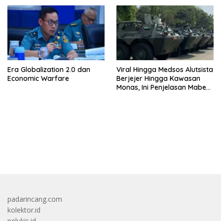
Kelahiran
Era Globalization 2.0 dan
Viral Hingga Medsos Alutsista
Economic Warfare
Berjejer Hingga Kawasan
Monas, Ini Penjelasan Mabes
TNI
bandar besar starlight princess1000 bagi bonus
padarincang.com
kolektor.id
pelukis.id