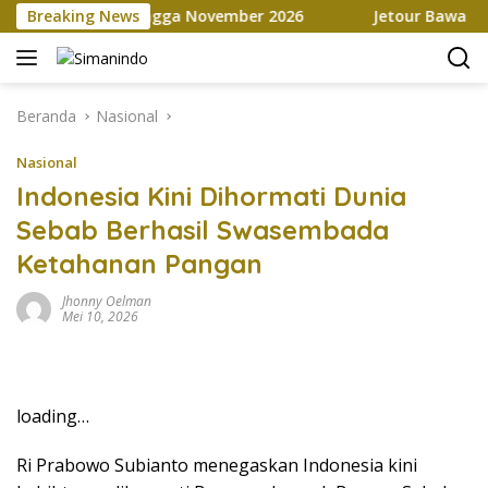
Langsung
arketplace hingga November 2026
Breaking News
Jetour Bawa Empat S
ke
konten
Beranda
Nasional
Nasional
Indonesia Kini Dihormati Dunia
Sebab Berhasil Swasembada
Ketahanan Pangan
Jhonny Oelman
Mei 10, 2026
loading…
Ri Prabowo Subianto menegaskan Indonesia kini