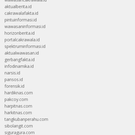
aktualberita.id
cakrawalafakta.id
pintuinformasi.id
wawasaninformasi.id
horizonberita.id
portalcakrawala.id
spektruminformasi.id
aktualwawasan.id
gerbangfakta.id
infodinamika.id
narsis.id
pansos.id
forensik.id
hardiknas.com
pakcoy.com
harpitnas.com
harkitnas.com
tangkubanperahu.com
sibolangit.com
siguragura.com