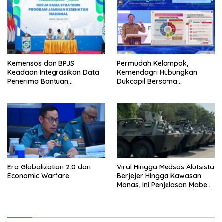
Kemensos dan BPJS
Permudah Kelompok,
Keadaan Integrasikan Data
Kemendagri Hubungkan
Penerima Bantuan
Dukcapil Bersama
Pemerintah PBI JK
Puskesmas Bagi Akta
Kelahiran
Era Globalization 2.0 dan
Viral Hingga Medsos Alutsista
Economic Warfare
Berjejer Hingga Kawasan
Monas, Ini Penjelasan Mabes
TNI