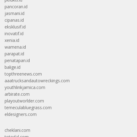
pancoran.id
jasmani.id
cipanas.id
eksklusif.id
inovatif.id
xenia.id
wamena.id
parapat.id
penatapan.id
balige.id
topthreenews.com
aaatrucksandautowreckings.com
youthlinkjamica.com
arbirate.com
playoutworlder.com
temeculabluegrass.com
eldesigners.com
cheklani.com
totodal.com