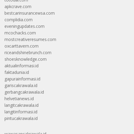
apkcrave.com
bestcarinsurancewsa.com
complidia.com
eveningupdates.com
mcochacks.com
mostcreativeresumes.com
oxcarttavern.com
riceandshinebrunch.com
shoesknowledge.com
aktualinformasi.id
faktadunia.id
gapurainformasi.id
gariscakrawala.id
gerbangcakrawala.id
helvetianews.id
langitcakrawala.id
langitinformasi.id
pintucakrawala.id
wawasancakrawala.id