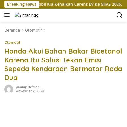
Langsung
kan
Breaking News
Mobil Kia Kenalkan Carens EV Ke GIIAS 2026, Bakal D
ke
konten
Beranda
Otomotif
Otomotif
Honda Akui Bahan Bakar Bioetanol
Karena Itu Solusi Tekan Emisi
Sepeda Kendaraan Bermotor Roda
Dua
Jhonny Oelman
November 7, 2024