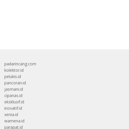
bandar besar starlight princess1000 bagi bonus
padarincang.com
kolektor.id
pelukis.id
pancoran.id
jasmani.id
cipanas.id
eksklusif.id
inovatif.id
xenia.id
wamena.id
parapat.id