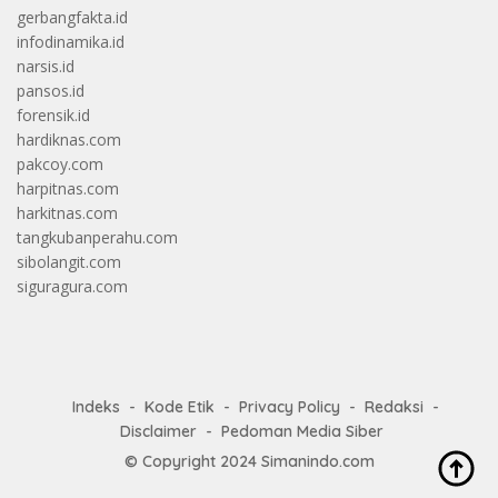
gerbangfakta.id
infodinamika.id
narsis.id
pansos.id
forensik.id
hardiknas.com
pakcoy.com
harpitnas.com
harkitnas.com
tangkubanperahu.com
sibolangit.com
siguragura.com
Indeks
Kode Etik
Privacy Policy
Redaksi
Disclaimer
Pedoman Media Siber
© Copyright 2024
Simanindo.com