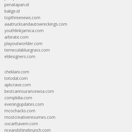
penatapan.id
balige.id
topthreenews.com
aaatrucksandautowreckings.com
youthlinkjamica.com
arbirate.com
playoutworlder.com
temeculabluegrass.com
eldesigners.com
cheklani.com
totodal.com
apkcrave.com
bestcarinsurancewsa.com
complidia.com
eveningupdates.com
mcochacks.com
mostcreativeresumes.com
oxcarttavern.com
riceandshinebrunch.com