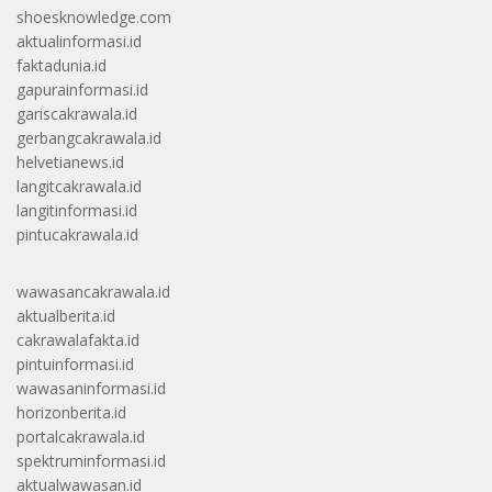
shoesknowledge.com
aktualinformasi.id
faktadunia.id
gapurainformasi.id
gariscakrawala.id
gerbangcakrawala.id
helvetianews.id
langitcakrawala.id
langitinformasi.id
pintucakrawala.id
wawasancakrawala.id
aktualberita.id
cakrawalafakta.id
pintuinformasi.id
wawasaninformasi.id
horizonberita.id
portalcakrawala.id
spektruminformasi.id
aktualwawasan.id