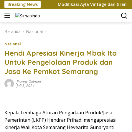
Langsung
dan Xi Jinping
Breaking News
Modifikasi Ayla Vintage dan Gran Max 
ke
konten
Beranda
Nasional
Nasional
Hendi Apresiasi Kinerja Mbak Ita
Untuk Pengelolaan Produk dan
Jasa Ke Pemkot Semarang
Jhonny Oelman
Juli 3, 2024
Kepala Lembaga Aturan Pengadaan Produk/Jasa
Pemerintah (LKPP) Hendrar Prihadi mengapresiasi
kinerja Wali Kota Semarang Hevearita Gunaryanti