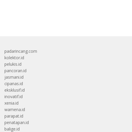
bandar besar starlight princess1000 bagi bonus
padarincang.com
kolektor.id
pelukis.id
pancoran.id
jasmani.id
cipanas.id
eksklusif.id
inovatif.id
xenia.id
wamena.id
parapat.id
penatapan.id
balige.id