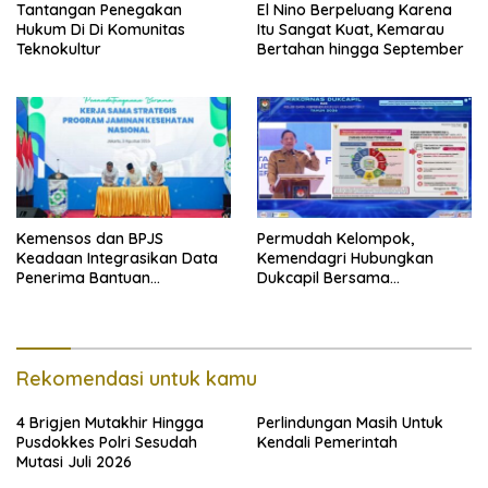
Tantangan Penegakan
El Nino Berpeluang Karena
Hukum Di Di Komunitas
Itu Sangat Kuat, Kemarau
Teknokultur
Bertahan hingga September
Kemensos dan BPJS
Permudah Kelompok,
Keadaan Integrasikan Data
Kemendagri Hubungkan
Penerima Bantuan
Dukcapil Bersama
Pemerintah PBI JK
Puskesmas Bagi Akta
Kelahiran
Rekomendasi untuk kamu
4 Brigjen Mutakhir Hingga
Perlindungan Masih Untuk
Pusdokkes Polri Sesudah
Kendali Pemerintah
Mutasi Juli 2026