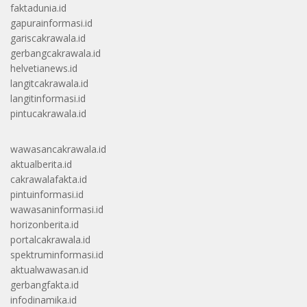
faktadunia.id
gapurainformasi.id
gariscakrawala.id
gerbangcakrawala.id
helvetianews.id
langitcakrawala.id
langitinformasi.id
pintucakrawala.id
wawasancakrawala.id
aktualberita.id
cakrawalafakta.id
pintuinformasi.id
wawasaninformasi.id
horizonberita.id
portalcakrawala.id
spektruminformasi.id
aktualwawasan.id
gerbangfakta.id
infodinamika.id