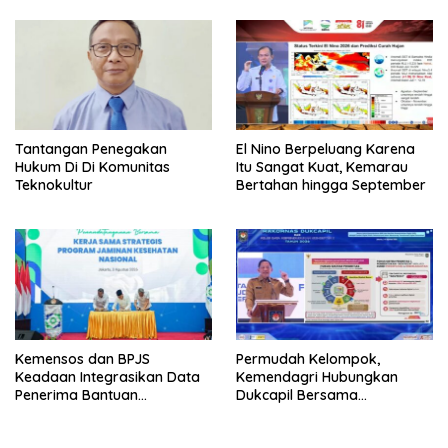
Tantangan Penegakan
El Nino Berpeluang Karena
Hukum Di Di Komunitas
Itu Sangat Kuat, Kemarau
Teknokultur
Bertahan hingga September
Kemensos dan BPJS
Permudah Kelompok,
Keadaan Integrasikan Data
Kemendagri Hubungkan
Penerima Bantuan
Dukcapil Bersama
Pemerintah PBI JK
Puskesmas Bagi Akta
Kelahiran