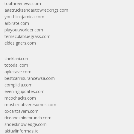
topthreenews.com
aaatrucksandautowreckings.com
youthlinkjamica.com
arbirate.com
playoutworlder.com
temeculabluegrass.com
eldesigners.com
cheklani.com
totodal.com
apkcrave.com
bestcarinsurancewsa.com
complidia.com
eveningupdates.com
mcochacks.com
mostcreativeresumes.com
oxcarttavern.com
riceandshinebrunch.com
shoesknowledge.com
aktualinformasi.id