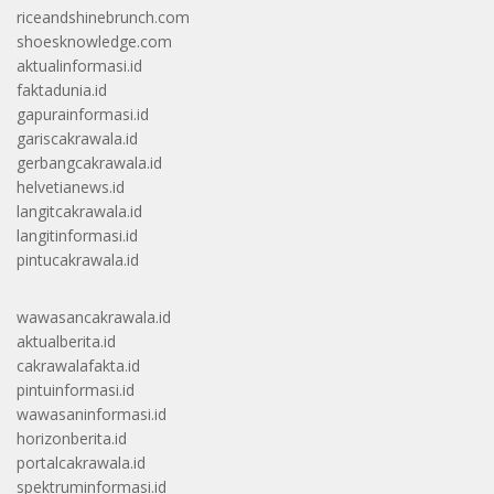
riceandshinebrunch.com
shoesknowledge.com
aktualinformasi.id
faktadunia.id
gapurainformasi.id
gariscakrawala.id
gerbangcakrawala.id
helvetianews.id
langitcakrawala.id
langitinformasi.id
pintucakrawala.id
wawasancakrawala.id
aktualberita.id
cakrawalafakta.id
pintuinformasi.id
wawasaninformasi.id
horizonberita.id
portalcakrawala.id
spektruminformasi.id