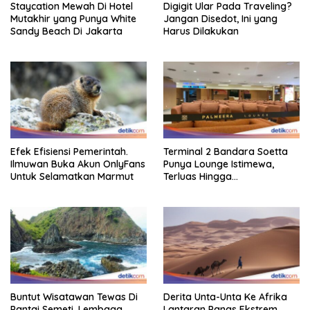
Staycation Mewah Di Hotel
Digigit Ular Pada Traveling?
Mutakhir yang Punya White
Jangan Disedot, Ini yang
Sandy Beach Di Jakarta
Harus Dilakukan
Efek Efisiensi Pemerintah.
Terminal 2 Bandara Soetta
Ilmuwan Buka Akun OnlyFans
Punya Lounge Istimewa,
Untuk Selamatkan Marmut
Terluas Hingga
Organisasiregional
Buntut Wisatawan Tewas Di
Derita Unta-Unta Ke Afrika
Pantai Semeti, Lembaga
Lantaran Panas Ekstrem,