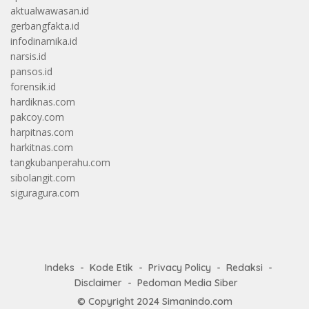
aktualwawasan.id
gerbangfakta.id
infodinamika.id
narsis.id
pansos.id
forensik.id
hardiknas.com
pakcoy.com
harpitnas.com
harkitnas.com
tangkubanperahu.com
sibolangit.com
siguragura.com
Indeks
Kode Etik
Privacy Policy
Redaksi
Disclaimer
Pedoman Media Siber
© Copyright 2024
Simanindo.com