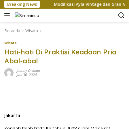
Langsung
 Xi Jinping
Breaking News
Modifikasi Ayla Vintage dan Gran Max Ret
ke
konten
Beranda
Wisata
Wisata
Hati-hati Di Praktisi Keadaan Pria
Abal-abal
Jhonny Oelman
Juni 30, 2024
Jakarta
–
Kendati telah tiada Ke tahun 2008 silam Mak Erot,