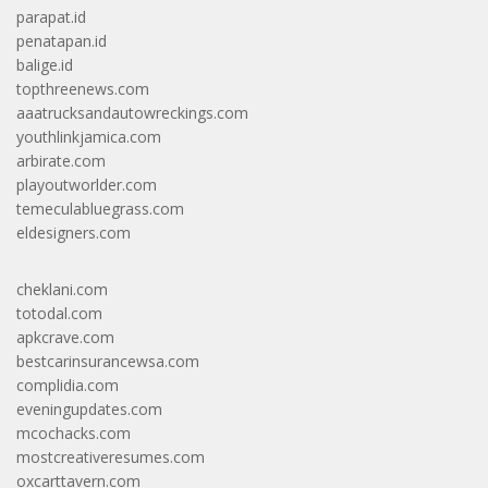
parapat.id
penatapan.id
balige.id
topthreenews.com
aaatrucksandautowreckings.com
youthlinkjamica.com
arbirate.com
playoutworlder.com
temeculabluegrass.com
eldesigners.com
cheklani.com
totodal.com
apkcrave.com
bestcarinsurancewsa.com
complidia.com
eveningupdates.com
mcochacks.com
mostcreativeresumes.com
oxcarttavern.com