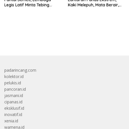
Legis Latif Minta Tebing
Kaki Melepuh, Mata Berair,
Dipasang Pagar Pembatas
Sebagian Mati
bandar besar starlight princess1000 bagi bonus
padarincang.com
kolektor.id
pelukis.id
pancoran.id
jasmani.id
cipanas.id
eksklusif.id
inovatif.id
xenia.id
wamena.id