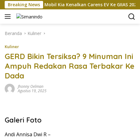
Langsung
asokan
Breaking News
Mobil Kia Kenalkan Carens EV Ke GIIAS 2026, Bak
ke
konten
Beranda
Kuliner
Kuliner
GERD Bikin Tersiksa? 9 Minuman Ini
Ampuh Redakan Rasa Terbakar Ke
Dada
Jhonny Oelman
Agustus 19, 2025
Galeri Foto
Andi Annisa Dwi R –