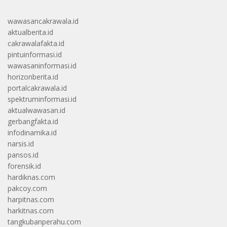
wawasancakrawala.id
aktualberita.id
cakrawalafakta.id
pintuinformasi.id
wawasaninformasi.id
horizonberita.id
portalcakrawala.id
spektruminformasi.id
aktualwawasan.id
gerbangfakta.id
infodinamika.id
narsis.id
pansos.id
forensik.id
hardiknas.com
pakcoy.com
harpitnas.com
harkitnas.com
tangkubanperahu.com