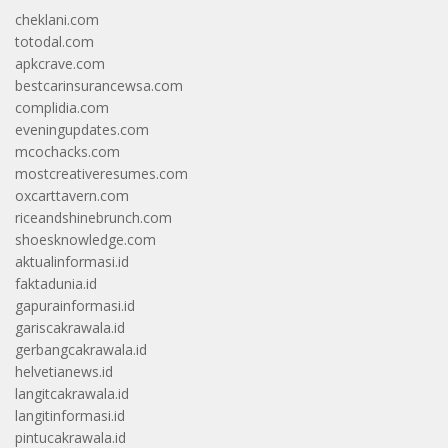
cheklani.com
totodal.com
apkcrave.com
bestcarinsurancewsa.com
complidia.com
eveningupdates.com
mcochacks.com
mostcreativeresumes.com
oxcarttavern.com
riceandshinebrunch.com
shoesknowledge.com
aktualinformasi.id
faktadunia.id
gapurainformasi.id
gariscakrawala.id
gerbangcakrawala.id
helvetianews.id
langitcakrawala.id
langitinformasi.id
pintucakrawala.id