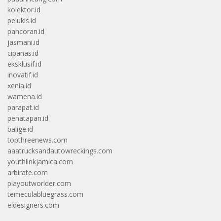
kolektor.id
pelukis.id
pancoran.id
jasmani.id
cipanas.id
eksklusif.id
inovatif.id
xenia.id
wamena.id
parapat.id
penatapan.id
balige.id
topthreenews.com
aaatrucksandautowreckings.com
youthlinkjamica.com
arbirate.com
playoutworlder.com
temeculabluegrass.com
eldesigners.com