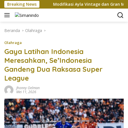
Langsung
Xi Jinping
Breaking News
Modifikasi Ayla Vintage dan Gran Max Retro
ke
konten
Beranda
Olahraga
Olahraga
Gaya Latihan Indonesia
Meresahkan, Se’Indonesia
Gandeng Dua Raksasa Super
League
Jhonny Oelman
Mei 11, 2026