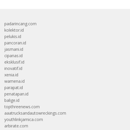
padarincang.com
kolektor.id
pelukis.id
pancoran.id
jasmani.id
cipanas.id
eksklusif.id
inovatif.id
xenia.id
wamena.id
parapat.id
penatapan.id
balige.id
topthreenews.com
aaatrucksandautowreckings.com
youthlinkjamica.com
arbirate.com