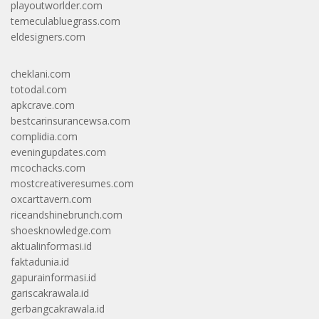
playoutworlder.com
temeculabluegrass.com
eldesigners.com
cheklani.com
totodal.com
apkcrave.com
bestcarinsurancewsa.com
complidia.com
eveningupdates.com
mcochacks.com
mostcreativeresumes.com
oxcarttavern.com
riceandshinebrunch.com
shoesknowledge.com
aktualinformasi.id
faktadunia.id
gapurainformasi.id
gariscakrawala.id
gerbangcakrawala.id