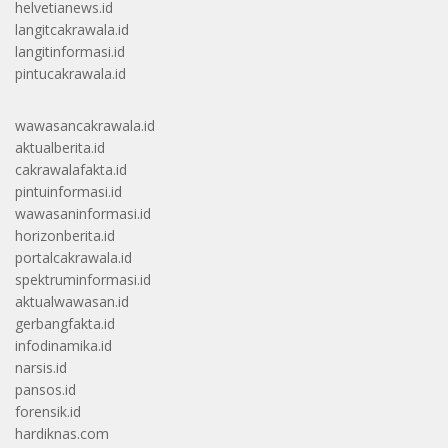
helvetianews.id
langitcakrawala.id
langitinformasi.id
pintucakrawala.id
wawasancakrawala.id
aktualberita.id
cakrawalafakta.id
pintuinformasi.id
wawasaninformasi.id
horizonberita.id
portalcakrawala.id
spektruminformasi.id
aktualwawasan.id
gerbangfakta.id
infodinamika.id
narsis.id
pansos.id
forensik.id
hardiknas.com