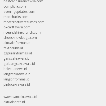
bestcarinsurancewsa.com
complidia.com
eveningupdates.com
mcochacks.com
mostcreativeresumes.com
oxcarttavern.com
riceandshinebrunch.com
shoesknowledge.com
aktualinformasi.id
faktadunia.id
gapurainformasi.id
gariscakrawala.id
gerbangcakrawala.id
helvetianews.id
langitcakrawala.id
langitinformasi.id
pintucakrawala.id
wawasancakrawala.id
aktualberita.id