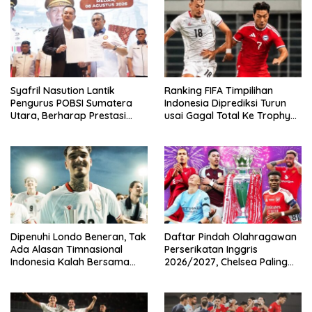
Syafril Nasution Lantik
Ranking FIFA Timpilihan
Pengurus POBSI Sumatera
Indonesia Diprediksi Turun
Utara, Berharap Prestasi
usai Gagal Total Ke Trophy
Terus Meresahkan
AFF 2026
Dipenuhi Londo Beneran, Tak
Daftar Pindah Olahragawan
Ada Alasan Timnasional
Perserikatan Inggris
Indonesia Kalah Bersama
2026/2027, Chelsea Paling
Singapura
Boros!