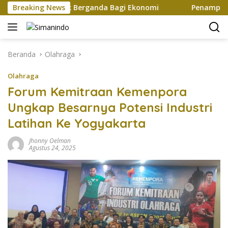
Langsung
ptakan Efek Berganda Bagi Ekonomi
Breaking News
Penampilan dan Ef
ke
konten
Beranda
Olahraga
Olahraga
Forum Kemitraan Kemenpora
Ungkap Besarnya Potensi Industri
Latihan Ke Yogyakarta
Jhonny Oelman
Agustus 24, 2025