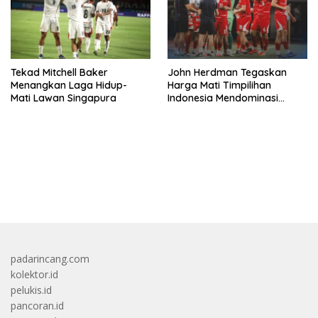
Tekad Mitchell Baker
John Herdman Tegaskan
Menangkan Laga Hidup-
Harga Mati Timpilihan
Mati Lawan Singapura
Indonesia Mendominasi
Lawan Singapura
bandar besar starlight princess1000 bagi bonus
padarincang.com
kolektor.id
pelukis.id
pancoran.id