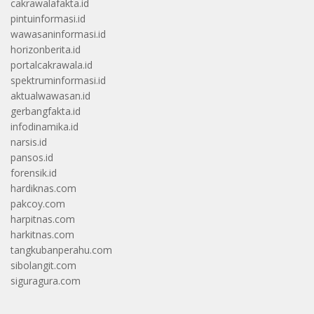
cakrawalafakta.id
pintuinformasi.id
wawasaninformasi.id
horizonberita.id
portalcakrawala.id
spektruminformasi.id
aktualwawasan.id
gerbangfakta.id
infodinamika.id
narsis.id
pansos.id
forensik.id
hardiknas.com
pakcoy.com
harpitnas.com
harkitnas.com
tangkubanperahu.com
sibolangit.com
siguragura.com