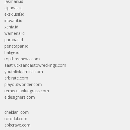
jasmani.id
cipanas.id
eksklusif.id
inovatif.id
xenia.id
wamena.id
parapat.id
penatapan.id
balige.id
topthreenews.com
aaatrucksandautowreckings.com
youthlinkjamica.com
arbirate.com
playoutworlder.com
temeculabluegrass.com
eldesigners.com
cheklani.com
totodal.com
apkcrave.com