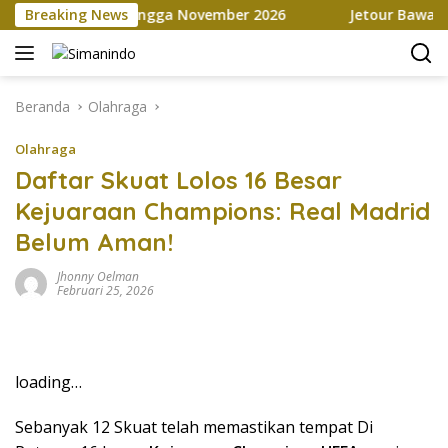
Langsung
 Marketplace hingga November 2026
Breaking News
Jetour Bawa Empat 
ke
konten
Beranda
Olahraga
Olahraga
Daftar Skuat Lolos 16 Besar
Kejuaraan Champions: Real Madrid
Belum Aman!
Jhonny Oelman
Februari 25, 2026
loading…
Sebanyak 12 Skuat telah memastikan tempat Di