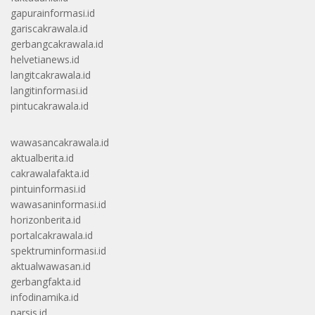
gapurainformasi.id
gariscakrawala.id
gerbangcakrawala.id
helvetianews.id
langitcakrawala.id
langitinformasi.id
pintucakrawala.id
wawasancakrawala.id
aktualberita.id
cakrawalafakta.id
pintuinformasi.id
wawasaninformasi.id
horizonberita.id
portalcakrawala.id
spektruminformasi.id
aktualwawasan.id
gerbangfakta.id
infodinamika.id
narsis.id