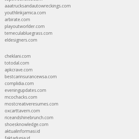
aaatrucksandautowreckings.com
youthlinkjamica.com
arbirate.com
playoutworlder.com
temeculabluegrass.com
eldesigners.com
cheklani.com
totodal.com
apkcrave.com
bestcarinsurancewsa.com
complidia.com
eveningupdates.com
mcochacks.com
mostcreativeresumes.com
oxcarttavern.com
riceandshinebrunch.com
shoesknowledge.com
aktualinformasi.id
faktadunia.id