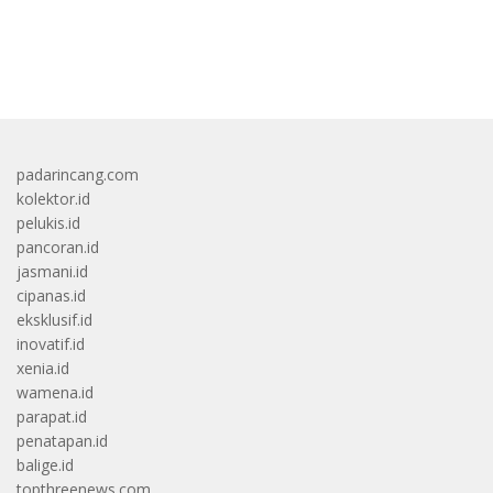
bandar besar starlight princess1000 bagi bonus
padarincang.com
kolektor.id
pelukis.id
pancoran.id
jasmani.id
cipanas.id
eksklusif.id
inovatif.id
xenia.id
wamena.id
parapat.id
penatapan.id
balige.id
topthreenews.com