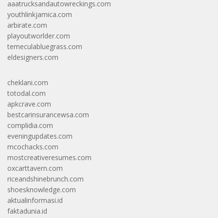
aaatrucksandautowreckings.com
youthlinkjamica.com
arbirate.com
playoutworlder.com
temeculabluegrass.com
eldesigners.com
cheklani.com
totodal.com
apkcrave.com
bestcarinsurancewsa.com
complidia.com
eveningupdates.com
mcochacks.com
mostcreativeresumes.com
oxcarttavern.com
riceandshinebrunch.com
shoesknowledge.com
aktualinformasi.id
faktadunia.id