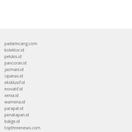
bandar besar starlight princess1000 bagi bonus
padarincang.com
kolektor.id
pelukis.id
pancoran.id
jasmani.id
cipanas.id
eksklusif.id
inovatif.id
xenia.id
wamena.id
parapat.id
penatapan.id
balige.id
topthreenews.com