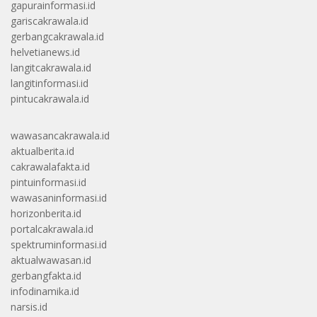
gapurainformasi.id
gariscakrawala.id
gerbangcakrawala.id
helvetianews.id
langitcakrawala.id
langitinformasi.id
pintucakrawala.id
wawasancakrawala.id
aktualberita.id
cakrawalafakta.id
pintuinformasi.id
wawasaninformasi.id
horizonberita.id
portalcakrawala.id
spektruminformasi.id
aktualwawasan.id
gerbangfakta.id
infodinamika.id
narsis.id