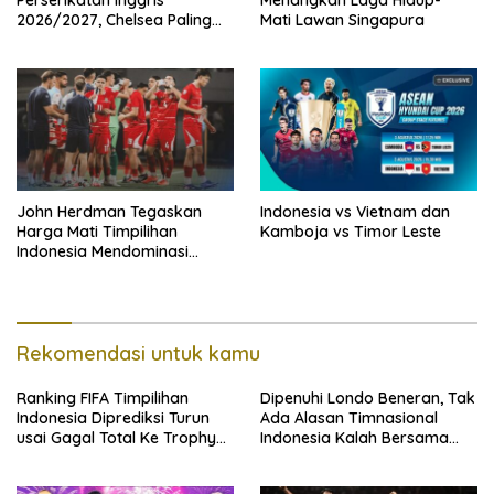
Perserikatan Inggris
Menangkan Laga Hidup-
2026/2027, Chelsea Paling
Mati Lawan Singapura
Boros!
John Herdman Tegaskan
Indonesia vs Vietnam dan
Harga Mati Timpilihan
Kamboja vs Timor Leste
Indonesia Mendominasi
Lawan Singapura
Rekomendasi untuk kamu
Ranking FIFA Timpilihan
Dipenuhi Londo Beneran, Tak
Indonesia Diprediksi Turun
Ada Alasan Timnasional
usai Gagal Total Ke Trophy
Indonesia Kalah Bersama
AFF 2026
Singapura