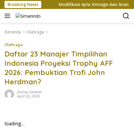
Langsung
an Xi Jinping
Breaking News
Modifikasi Ayla Vintage dan Gran Max R
ke
konten
Beranda
Olahraga
Olahraga
Daftar 23 Manajer Timpilihan
Indonesia Proyeksi Trophy AFF
2026: Pembuktian Trofi John
Herdman?
Jhonny Oelman
April 28, 2026
loading…