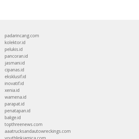
bandar besar starlight princess1000 bagi bonus
padarincang.com
kolektor.id
pelukis.id
pancoran.id
jasmani.id
cipanas.id
eksklusif.id
inovatif.id
xenia.id
wamena.id
parapat.id
penatapan.id
balige.id
topthreenews.com
aaatrucksandautowreckings.com
youthlinkjamica.com