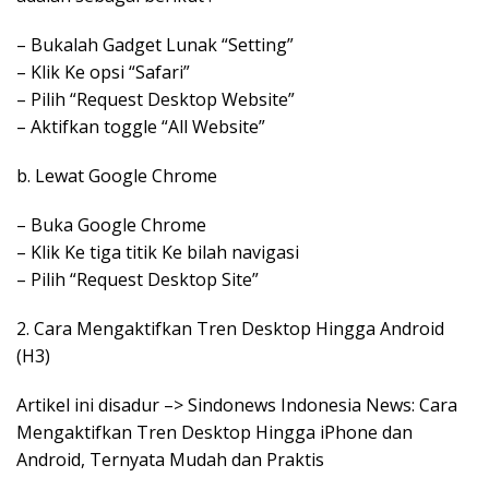
– Bukalah Gadget Lunak “Setting”
– Klik Ke opsi “Safari”
– Pilih “Request Desktop Website”
– Aktifkan toggle “All Website”
b. Lewat Google Chrome
– Buka Google Chrome
– Klik Ke tiga titik Ke bilah navigasi
– Pilih “Request Desktop Site”
2. Cara Mengaktifkan Tren Desktop Hingga Android
(H3)
Artikel ini disadur –> Sindonews Indonesia News: Cara
Mengaktifkan Tren Desktop Hingga iPhone dan
Android, Ternyata Mudah dan Praktis