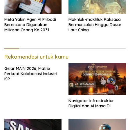
Meta Yakin Agen AI Pribadi
Makhluk-makhluk Raksasa
Berencana Digunakan
Bermunculan Hingga Dasar
Miliaran Orang Ke 2031
Laut China
Rekomendasi untuk kamu
Gelar MAIN 2026, Matrix
Perkuat Kolaborasi Industri
ISP
Navigator Infrastruktur
Digital dan AI Masa Di