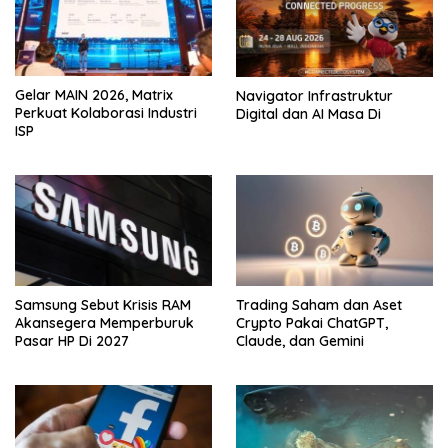
Gelar MAIN 2026, Matrix
Navigator Infrastruktur
Perkuat Kolaborasi Industri
Digital dan AI Masa Di
ISP
Samsung Sebut Krisis RAM
Trading Saham dan Aset
Akansegera Memperburuk
Crypto Pakai ChatGPT,
Pasar HP Di 2027
Claude, dan Gemini