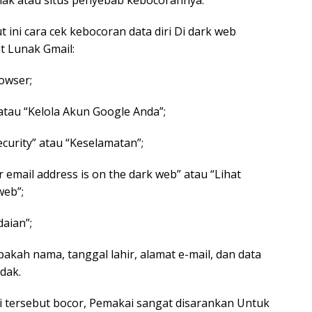
unak atau situs penyebab kebocorannya.
t ini cara cek kebocoran data diri Di dark web
t Lunak Gmail:
owser;
atau “Kelola Akun Google Anda”;
curity” atau “Keselamatan”;
r email address is on the dark web” atau “Lihat
web”;
daian”;
pakah nama, tanggal lahir, alamat e-mail, dan data
idak.
ri tersebut bocor, Pemakai sangat disarankan Untuk