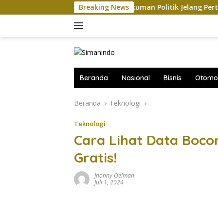
Langsung
AS-China Saling Balas Hukuman Politik Jelang Pertemuan Trump
Breaking News
ke
konten
Beranda
Nasional
Bisnis
Otomot
Beranda
Teknologi
Teknologi
Cara Lihat Data Boco
Gratis!
Jhonny Oelman
Juli 1, 2024