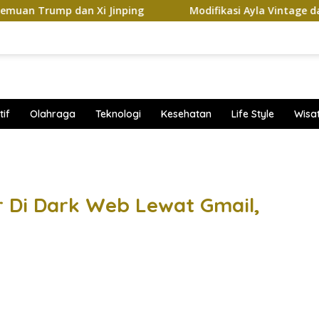
 dan Xi Jinping
Modifikasi Ayla Vintage dan Gran Max 
if
Olahraga
Teknologi
Kesehatan
Life Style
Wisa
band
r Di Dark Web Lewat Gmail,