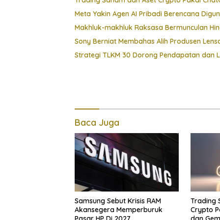
Trading Saham dan Aset Crypto Pakai ChatG
Meta Yakin Agen AI Pribadi Berencana Digu
Makhluk-makhluk Raksasa Bermunculan Hin
Sony Berniat Membahas Alih Produsen Len
Strategi TLKM 30 Dorong Pendapatan dan 
Baca Juga
Samsung Sebut Krisis RAM
Trading
Akansegera Memperburuk
Crypto P
Pasar HP Di 2027
dan Gemi