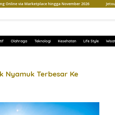
etplace hingga November 2026
Jetour Bawa Empat SUV B
if
Olahraga
Teknologi
Kesehatan
Life Style
Wisa
band
ik Nyamuk Terbesar Ke