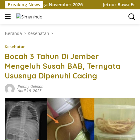
Langsung
ketplace hingga November 2026
Breaking News
Jetour Bawa Empat SUV 
ke
konten
Beranda
Kesehatan
Kesehatan
Bocah 3 Tahun Di Jember
Mengeluh Susah BAB, Ternyata
Ususnya Dipenuhi Cacing
Jhonny Oelman
April 18, 2025