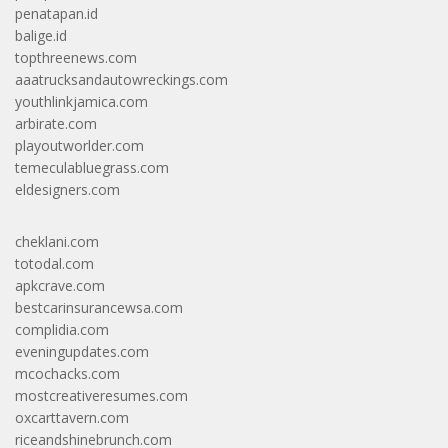
penatapan.id
balige.id
topthreenews.com
aaatrucksandautowreckings.com
youthlinkjamica.com
arbirate.com
playoutworlder.com
temeculabluegrass.com
eldesigners.com
cheklani.com
totodal.com
apkcrave.com
bestcarinsurancewsa.com
complidia.com
eveningupdates.com
mcochacks.com
mostcreativeresumes.com
oxcarttavern.com
riceandshinebrunch.com