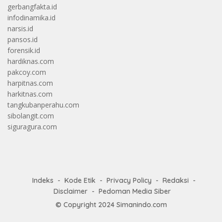
gerbangfakta.id
infodinamika.id
narsis.id
pansos.id
forensik.id
hardiknas.com
pakcoy.com
harpitnas.com
harkitnas.com
tangkubanperahu.com
sibolangit.com
siguragura.com
Indeks
Kode Etik
Privacy Policy
Redaksi
Disclaimer
Pedoman Media Siber
© Copyright 2024
Simanindo.com