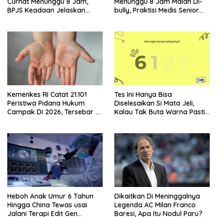
Curhat Menunggu 8 Jam,
Menunggu 8 Jam Malah Di-
BPJS Keadaan Jelaskan
bully, Praktisi Medis Senior
Aturannya
Angkat Bicara
Kemenkes RI Catat 21.101
Tes Ini Hanya Bisa
Peristiwa Pidana Hukum
Diselesaikan Si Mata Jeli,
Campak Di 2026, Tersebar Di
Kalau Tak Buta Warna Pasti
36 Provinsi
Mudah
Heboh Anak Umur 6 Tahun
Dikaitkan Di Meninggalnya
Hingga China Tewas usai
Legenda AC Milan Franco
Jalani Terapi Edit Gen
Baresi, Apa Itu Nodul Paru?