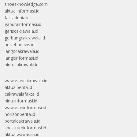
shoesknowledge.com
aktualinformasi.id
faktadunia.id
gapurainformasi.id
gariscakrawala.id
gerbangcakrawala.id
helvetianews.id
langitcakrawala.id
langitinformasi.id
pintucakrawala.id
wawasancakrawala.id
aktualberita.id
cakrawalafakta.id
pintuinformasi.id
wawasaninformasi.id
horizonberita.id
portalcakrawala.id
spektruminformasi.id
aktualwawasan.id