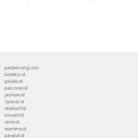
Eksperimental
bandar besar starlight princess1000 bagi bonus
padarincang.com
kolektor.id
pelukis.id
pancoran.id
jasmani.id
cipanas.id
eksklusif.id
inovatif.id
xenia.id
wamena.id
parapat.id