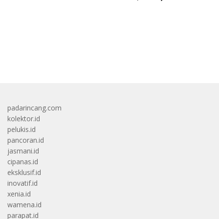
TNI
bandar besar starlight princess1000 bagi bonus
padarincang.com
kolektor.id
pelukis.id
pancoran.id
jasmani.id
cipanas.id
eksklusif.id
inovatif.id
xenia.id
wamena.id
parapat.id