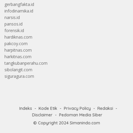
gerbangfakta.id
infodinamika.id
narsis.id
pansos.id
forensik.id
hardiknas.com
pakcoy.com
harpitnas.com
harkitnas.com
tangkubanperahu.com
sibolangit.com
siguragura.com
Indeks
Kode Etik
Privacy Policy
Redaksi
Disclaimer
Pedoman Media Siber
© Copyright 2024
Simanindo.com