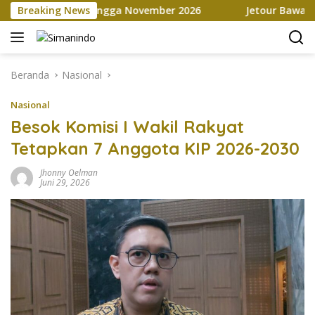
Langsung
Marketplace hingga November 2026
Breaking News
Jetour Bawa Empat S
ke
konten
Beranda
Nasional
Nasional
Besok Komisi I Wakil Rakyat
Tetapkan 7 Anggota KIP 2026-2030
Jhonny Oelman
Juni 29, 2026