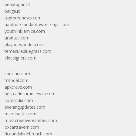
penatapan.id
balige.id
topthreenews.com
aaatrucksandautowreckings.com
youthlinkjamica.com
arbirate.com
playoutworlder.com
temeculabluegrass.com
eldesigners.com
cheklani.com
totodal.com
apkcrave.com
bestcarinsurancewsa.com
complidia.com
eveningupdates.com
mcochacks.com
mostcreativeresumes.com
oxcarttavern.com
riceandshinebrunch.com