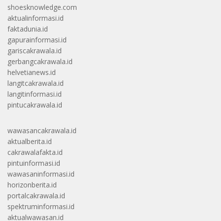
shoesknowledge.com
aktualinformasi.id
faktadunia.id
gapurainformasi.id
gariscakrawala.id
gerbangcakrawala.id
helvetianews.id
langitcakrawala.id
langitinformasi.id
pintucakrawala.id
wawasancakrawala.id
aktualberita.id
cakrawalafakta.id
pintuinformasi.id
wawasaninformasi.id
horizonberita.id
portalcakrawala.id
spektruminformasi.id
aktualwawasan.id