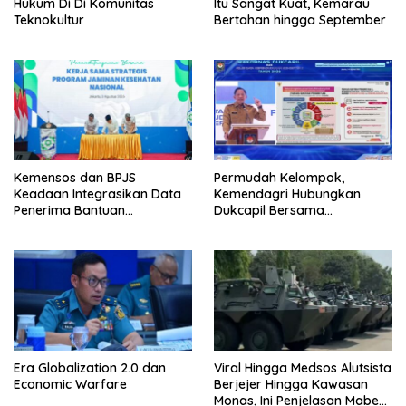
Hukum Di Di Komunitas
Itu Sangat Kuat, Kemarau
Teknokultur
Bertahan hingga September
Kemensos dan BPJS
Permudah Kelompok,
Keadaan Integrasikan Data
Kemendagri Hubungkan
Penerima Bantuan
Dukcapil Bersama
Pemerintah PBI JK
Puskesmas Bagi Akta
Kelahiran
Era Globalization 2.0 dan
Viral Hingga Medsos Alutsista
Economic Warfare
Berjejer Hingga Kawasan
Monas, Ini Penjelasan Mabes