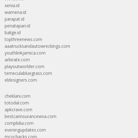
xenia.id
wamena.id
parapat.id
penatapan.id
balige.id
topthreenews.com
aaatrucksandautowreckings.com
youthlinkjamica.com
arbirate.com
playoutworlder.com
temeculabluegrass.com
eldesigners.com
cheklani.com
totodal.com
apkcrave.com
bestcarinsurancewsa.com
complidia.com
eveningupdates.com
mcochacks.com