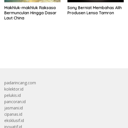
Makhluk-makhluk Raksasa
Sony Berniat Membahas Alih
Bermunculan Hingga Dasar
Produsen Lensa Tamron
Laut China
bandar besar starlight princess1000 bagi bonus
padarincang.com
kolektor.id
pelukis.id
pancoran.id
jasmani.id
cipanas.id
eksklusif.id
inovatif.id