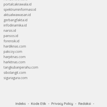
portalcakrawala.id
spektruminformasi.id
aktualwawasan.id
gerbangfakta.id
infodinamika.id
narsis.id
pansos.id
forensik.id
hardiknas.com
pakcoy.com
harpitnas.com
harkitnas.com
tangkubanperahu.com
sibolangit.com
siguragura.com
Indeks
Kode Etik
Privacy Policy
Redaksi