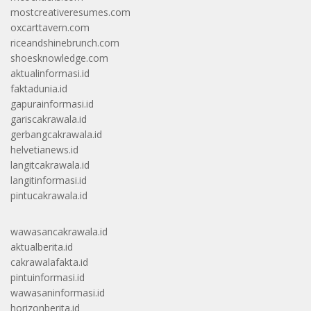
mostcreativeresumes.com
oxcarttavern.com
riceandshinebrunch.com
shoesknowledge.com
aktualinformasi.id
faktadunia.id
gapurainformasi.id
gariscakrawala.id
gerbangcakrawala.id
helvetianews.id
langitcakrawala.id
langitinformasi.id
pintucakrawala.id
wawasancakrawala.id
aktualberita.id
cakrawalafakta.id
pintuinformasi.id
wawasaninformasi.id
horizonberita.id